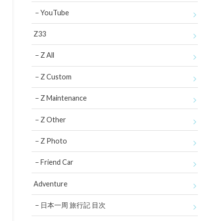
YouTube
Z33
Z All
Z Custom
Z Maintenance
Z Other
Z Photo
Friend Car
Adventure
日本一周 旅行記 目次