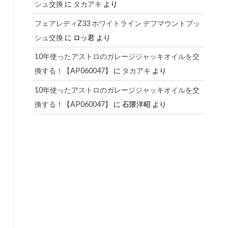
シュ交換
に
タカアキ
より
フェアレディZ33 ホワイトライン デフマウントブッ
シュ交換
に
ロッ君
より
10年使ったアストロのガレージジャッキオイルを交
換する！【AP060047】
に
タカアキ
より
10年使ったアストロのガレージジャッキオイルを交
換する！【AP060047】
に
石隈洋昭
より