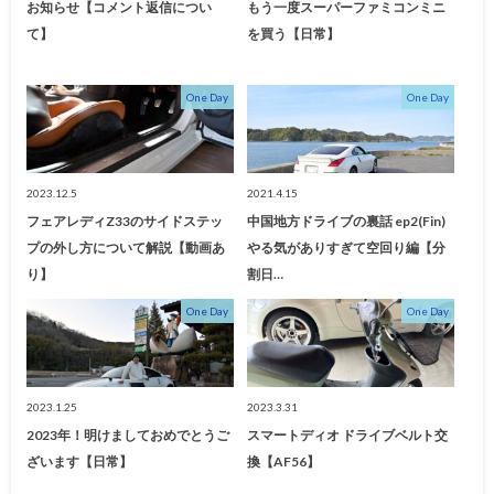
お知らせ【コメント返信につい
もう一度スーパーファミコンミニ
て】
を買う【日常】
One Day
One Day
2023.12.5
2021.4.15
フェアレディZ33のサイドステッ
中国地方ドライブの裏話 ep2(Fin)
プの外し方について解説【動画あ
やる気がありすぎて空回り編【分
り】
割日…
One Day
One Day
2023.1.25
2023.3.31
2023年！明けましておめでとうご
スマートディオ ドライブベルト交
ざいます【日常】
換【AF56】