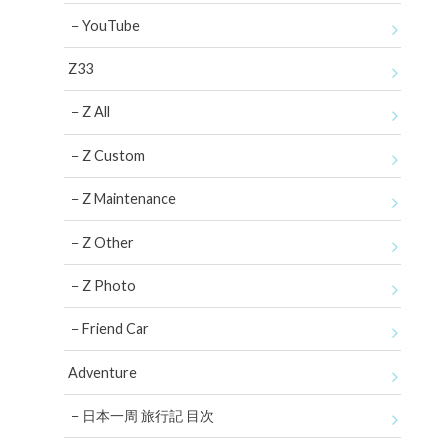
YouTube
Z33
Z All
Z Custom
Z Maintenance
Z Other
Z Photo
Friend Car
Adventure
日本一周 旅行記 目次