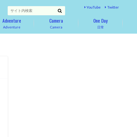
YouTube
Twitter
Adventure
Camera
One Day
Adventure
Camera
日常