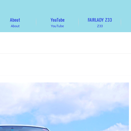
About
YouTube
FAIRLADY Z33
About
YouTube
Z33