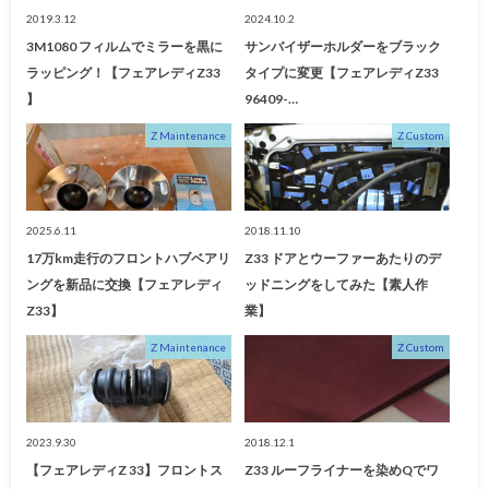
2019.3.12
2024.10.2
3M1080 フィルムでミラーを黒に
サンバイザーホルダーをブラック
ラッピング！【フェアレディZ33
タイプに変更【フェアレディZ33
】
96409-…
Z Maintenance
Z Custom
2025.6.11
2018.11.10
17万km走行のフロントハブベアリ
Z33 ドアとウーファーあたりのデ
ングを新品に交換【フェアレディ
ッドニングをしてみた【素人作
Z33】
業】
Z Maintenance
Z Custom
2023.9.30
2018.12.1
【フェアレディZ 33】フロントス
Z33 ルーフライナーを染めQでワ