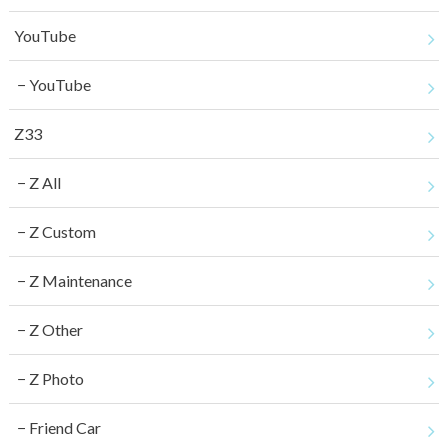
YouTube
YouTube
Z33
Z All
Z Custom
Z Maintenance
Z Other
Z Photo
Friend Car