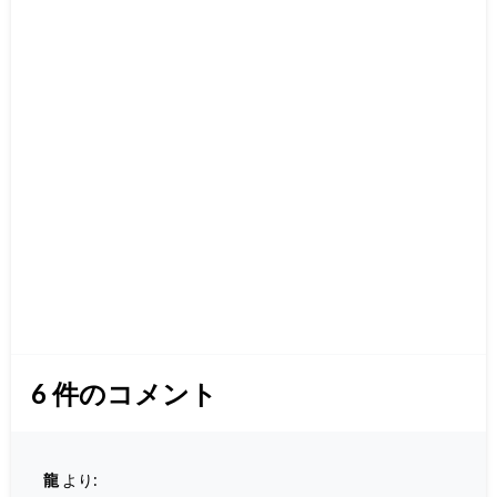
6
件のコメント
龍
より: