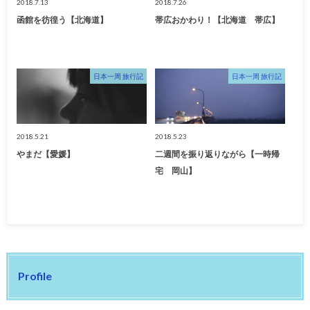
2018.7.13
2018.7.26
函館を彷徨う【北海道】
帯広おかわり！【北海道 帯広】
日本一周 旅行記
日本一周 旅行記
2018.5.21
2018.5.23
やまだ【愛媛】
二週間を振り返りながら【一時帰
宅 岡山】
Profile