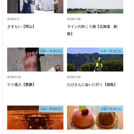
2018.6.3
2018.7.28
さすらい【岡山】
ラインの向こう側【北海道 釧
路】
日本一周 旅行記
日本一周 旅行記
2018.5.12
2018.5.20
ケツ進入【愛媛】
たけさんに会いに行く【徳島】
日本一周 旅行記
日本一周 旅行記