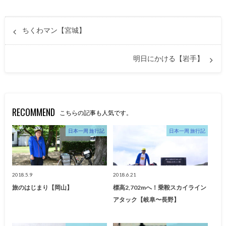
ちくわマン【宮城】
明日にかける【岩手】
RECOMMEND
こちらの記事も人気です。
日本一周 旅行記
日本一周 旅行記
2018.5.9
2018.6.21
旅のはじまり【岡山】
標高2,702mへ！乗鞍スカイライン
アタック【岐阜〜長野】