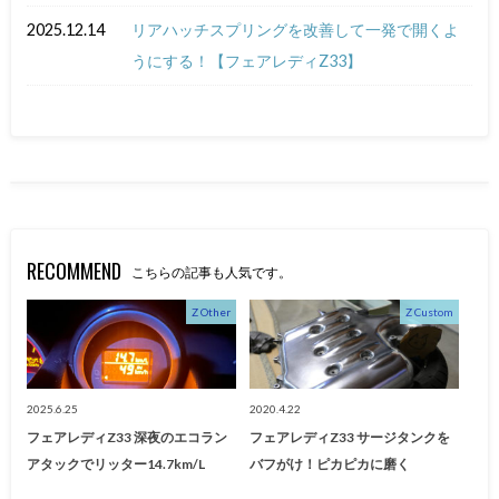
2025.12.14
リアハッチスプリングを改善して一発で開くよ
うにする！【フェアレディZ33】
RECOMMEND
こちらの記事も人気です。
Z Other
Z Custom
2025.6.25
2020.4.22
フェアレディZ33 深夜のエコラン
フェアレディZ33 サージタンクを
アタックでリッター14.7km/L
バフがけ！ピカピカに磨く