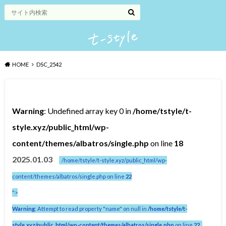
HOME
DSC_2542
Warning
: Undefined array key 0 in
/home/tstyle/t-
style.xyz/public_html/wp-
content/themes/albatros/single.php
on line
18
2025.01.03
/home/tstyle/t-style.xyz/public_html/wp-
content/themes/albatros/single.php on line
22
">
Warning
: Attempt to read property "name" on null in
/home/tstyle/t-
style.xyz/public_html/wp-content/themes/albatros/single.php
on line
22