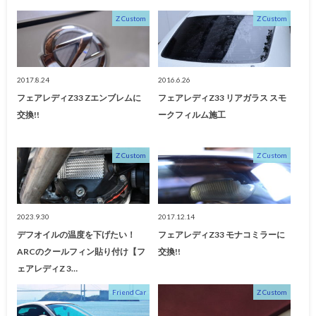
Z Custom
Z Custom
2017.8.24
2016.6.26
フェアレディZ33 Zエンブレムに
フェアレディZ33 リアガラス スモ
交換!!
ークフィルム施工
Z Custom
Z Custom
2023.9.30
2017.12.14
デフオイルの温度を下げたい！
フェアレディZ33 モナコミラーに
ARCのクールフィン貼り付け【フ
交換!!
ェアレディZ 3…
Friend Car
Z Custom