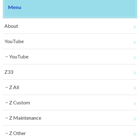
Menu
About
YouTube
YouTube
Z33
Z All
Z Custom
Z Maintenance
Z Other