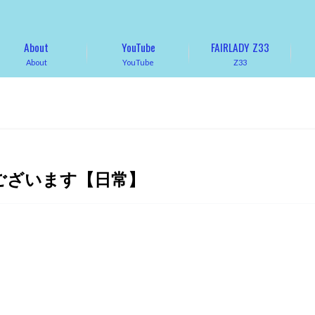
About
YouTube
FAIRLADY Z33
About
YouTube
Z33
ございます【日常】