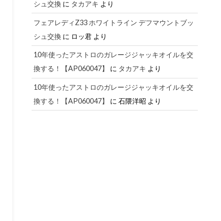
シュ交換
に
タカアキ
より
フェアレディZ33 ホワイトライン デフマウントブッ
シュ交換
に
ロッ君
より
10年使ったアストロのガレージジャッキオイルを交
換する！【AP060047】
に
タカアキ
より
10年使ったアストロのガレージジャッキオイルを交
換する！【AP060047】
に
石隈洋昭
より