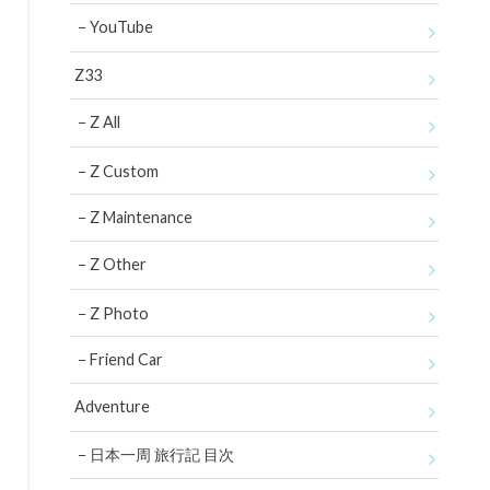
YouTube
Z33
Z All
Z Custom
Z Maintenance
Z Other
Z Photo
Friend Car
Adventure
日本一周 旅行記 目次