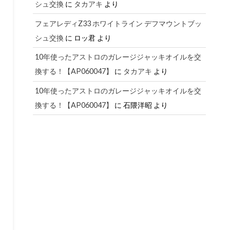
シュ交換
に
タカアキ
より
フェアレディZ33 ホワイトライン デフマウントブッ
シュ交換
に
ロッ君
より
10年使ったアストロのガレージジャッキオイルを交
換する！【AP060047】
に
タカアキ
より
10年使ったアストロのガレージジャッキオイルを交
換する！【AP060047】
に
石隈洋昭
より