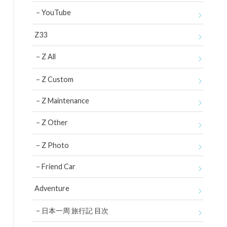
YouTube
Z33
Z All
Z Custom
Z Maintenance
Z Other
Z Photo
Friend Car
Adventure
日本一周 旅行記 目次