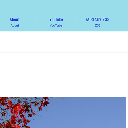
About
YouTube
FAIRLADY Z33
About
YouTube
Z33