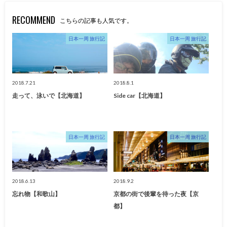
RECOMMEND
こちらの記事も人気です。
日本一周 旅行記
日本一周 旅行記
2018.7.21
2018.8.1
走って、泳いで【北海道】
Side car【北海道】
日本一周 旅行記
日本一周 旅行記
2018.6.13
2018.9.2
忘れ物【和歌山】
京都の街で後輩を待った夜【京
都】