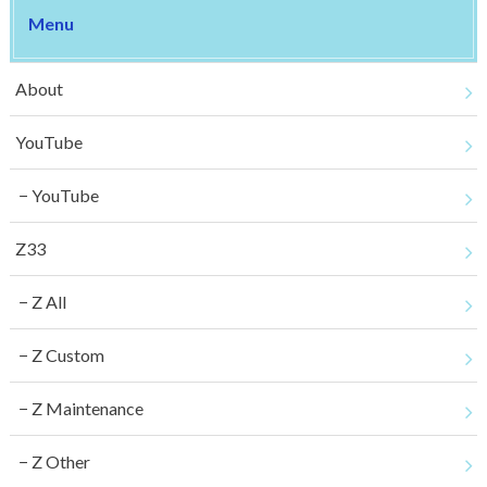
Menu
About
YouTube
YouTube
Z33
Z All
Z Custom
Z Maintenance
Z Other