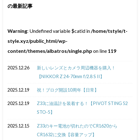
の最新記事
Warning
: Undefined variable $catid in
/home/tstyle/t-
style.xyz/public_html/wp-
content/themes/albatros/single.php
on line
119
2025.12.26
新しいレンズとカメラ周辺機器を購入！
【NIKKOR Z 24-70mm f/2.8 S II】
2025.12.19
祝！ブログ開設10周年【日常】
2025.12.19
Z33に油温計を装着する！【PIVOT STING 52
STO-5】
2025.12.15
Z33のキー電池が切れたのでCR1620から
CR1632に交換【容量アップ】