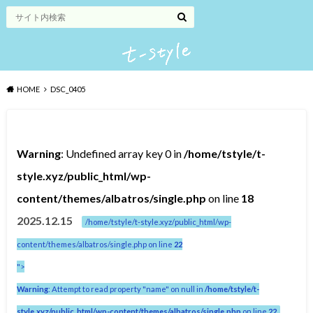
HOME
DSC_0405
Warning
: Undefined array key 0 in
/home/tstyle/t-
style.xyz/public_html/wp-
content/themes/albatros/single.php
on line
18
2025.12.15
/home/tstyle/t-style.xyz/public_html/wp-
content/themes/albatros/single.php on line
22
">
Warning
: Attempt to read property "name" on null in
/home/tstyle/t-
style.xyz/public_html/wp-content/themes/albatros/single.php
on line
22