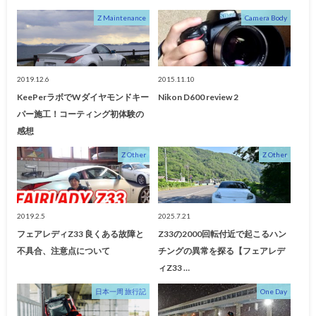
Z Maintenance
Camera Body
2019.12.6
2015.11.10
KeePerラボでWダイヤモンドキー
Nikon D600 review 2
パー施工！コーティング初体験の
感想
Z Other
Z Other
2019.2.5
2025.7.21
フェアレディZ33 良くある故障と
Z33の2000回転付近で起こるハン
不具合、注意点について
チングの異常を探る【フェアレデ
ィZ33 …
日本一周 旅行記
One Day