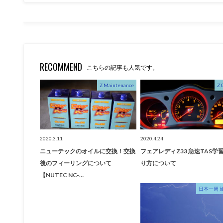
RECOMMEND
こちらの記事も人気です。
Z Maintenance
Z 
2020.3.11
2020.4.24
ニューテックのオイルに交換！交換
フェアレディZ33 急速TAS学
後のフィーリングについて
り方について
【NUTEC NC-…
日本一周 