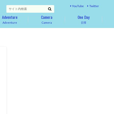
YouTube
Twitter
Adventure
Camera
One Day
Adventure
Camera
日常