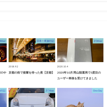
Other
日本一周 旅行記
Z Other
2018.9.2
2020.10.4
習のや
京都の街で後輩を待った夜【京都】
2020年10月 岡山陸運局で3度目の
ユーザー車検を受けてきました
旅行記
Z Other
One Day