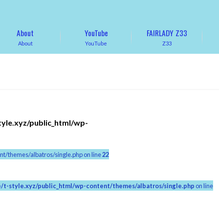
About
YouTube
FAIRLADY Z33
About
YouTube
Z33
tyle.xyz/public_html/wp-
nt/themes/albatros/single.php on line
22
/t-style.xyz/public_html/wp-content/themes/albatros/single.php
on line