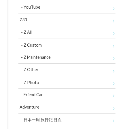
YouTube
Z33
Z All
Z Custom
Z Maintenance
Z Other
Z Photo
Friend Car
Adventure
日本一周 旅行記 目次