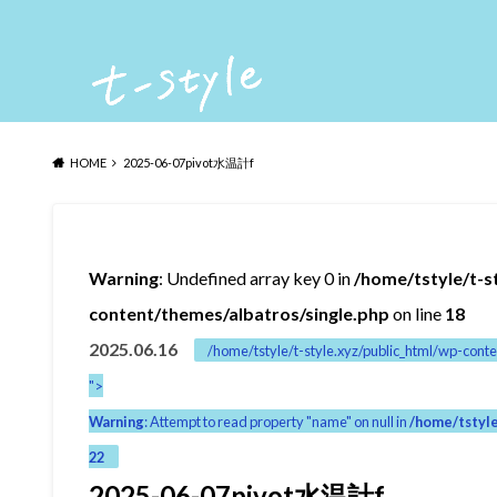
HOME
2025-06-07pivot水温計f
Warning
: Undefined array key 0 in
/home/tstyle/t-s
content/themes/albatros/single.php
on line
18
2025.06.16
/home/tstyle/t-style.xyz/public_html/wp-conte
">
Warning
: Attempt to read property "name" on null in
/home/tstyle
22
2025-06-07pivot水温計f