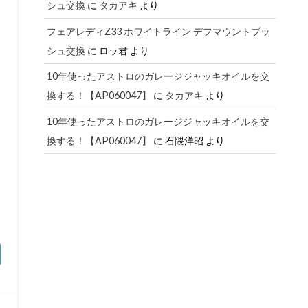
シュ交換
に
タカアキ
より
フェアレディZ33 ホワイトライン デフマウントブッ
シュ交換
に
ロッ君
より
10年使ったアストロのガレージジャッキオイルを交
換する！【AP060047】
に
タカアキ
より
10年使ったアストロのガレージジャッキオイルを交
換する！【AP060047】
に
石隈洋昭
より