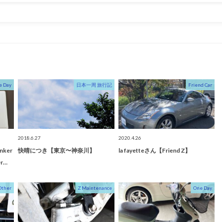
e Day
日本一周 旅行記
Friend Car
2018.6.27
2020.4.26
ker
快晴につき【東京〜神奈川】
la fayetteさん【Friend Z】
r…
Other
Z Maintenance
One Day