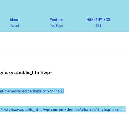
About
YouTube
FAIRLADY Z33
About
YouTube
Z33
tyle.xyz/public_html/wp-
nt/themes/albatros/single.php on line
22
/t-style.xyz/public_html/wp-content/themes/albatros/single.php
on line