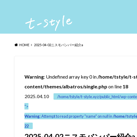
HOME
2025-04-02ニスモバンパー紹介a
Warning
: Undefined array key 0 in
/home/tstyle/t-s
content/themes/albatros/single.php
on line
18
2025.04.10
/home/tstyle/t-style.xyz/public_html/wp-conte
">
Warning
: Attempt to read property "name" on null in
/home/tstyle
22
2025-04-02ニスモバンパー紹介a