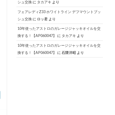
シュ交換
に
タカアキ
より
フェアレディZ33 ホワイトライン デフマウントブッ
シュ交換
に
ロッ君
より
10年使ったアストロのガレージジャッキオイルを交
換する！【AP060047】
に
タカアキ
より
10年使ったアストロのガレージジャッキオイルを交
換する！【AP060047】
に
石隈洋昭
より