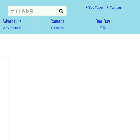
YouTube
Twitter
Adventure
Camera
One Day
Adventure
Camera
日常