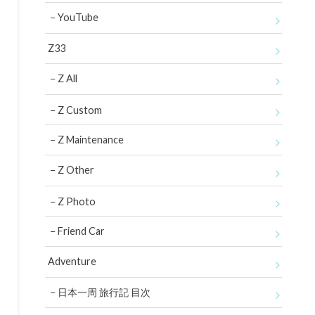
YouTube
Z33
Z All
Z Custom
Z Maintenance
Z Other
Z Photo
Friend Car
Adventure
日本一周 旅行記 目次