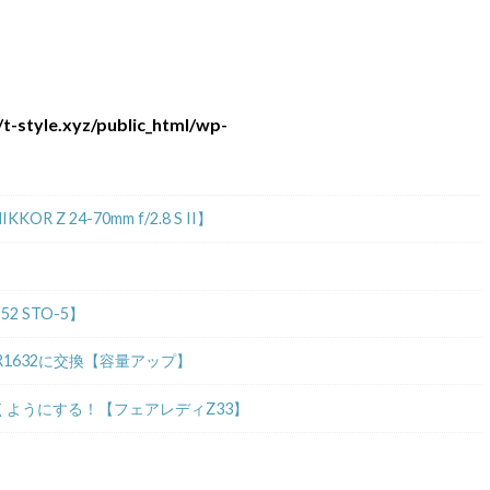
t-style.xyz/public_html/wp-
 24-70mm f/2.8 S II】
2 STO-5】
R1632に交換【容量アップ】
ようにする！【フェアレディZ33】