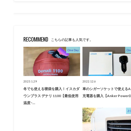
RECOMMEND
こちらの記事も人気です。
One Day
On
2023.1.29
2022.12.6
冬でも使える寝袋を購入！イスカダ
車のシガーソケットで使えるAn
ウンプラス デナリ 1100【最低使用
充電器を購入【Anker PowerD
温度−…
Z 