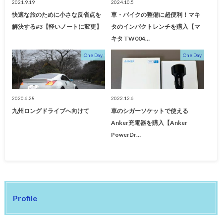
2021.9.19
2024.10.5
快適な旅のために小さな反省点を
車・バイクの整備に超便利！マキ
解決する#3【軽いノートに変更】
タのインパクトレンチを購入【マ
キタ TW004…
One Day
One Day
2020.6.28
2022.12.6
九州ロングドライブへ向けて
車のシガーソケットで使える
Anker充電器を購入【Anker
PowerDr…
Profile