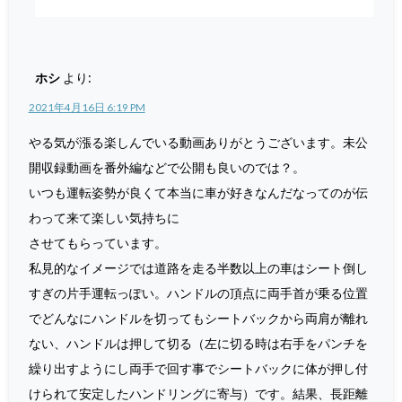
ホシ
より:
2021年4月16日 6:19 PM
やる気が漲る楽しんでいる動画ありがとうございます。未公
開収録動画を番外編などで公開も良いのでは？。
いつも運転姿勢が良くて本当に車が好きなんだなってのが伝
わって来て楽しい気持ちに
させてもらっています。
私見的なイメージでは道路を走る半数以上の車はシート倒し
すぎの片手運転っぽい。ハンドルの頂点に両手首が乗る位置
でどんなにハンドルを切ってもシートバックから両肩が離れ
ない、ハンドルは押して切る（左に切る時は右手をパンチを
繰り出すようにし両手で回す事でシートバックに体が押し付
けられて安定したハンドリングに寄与）です。結果、長距離