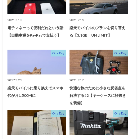
2021.5.10
2021.9.18
電子マネーって便利だねという話
楽天モバイルのプランを切り替え
【自動車税をPayPayで支払う】
る【3.1GB→UN LIMIT】
One Day
One Day
2017.3.23
2021.9.17
楽天モバイルに乗り換えでスマホ
快適な旅のために小さな反省点を
代が月1,500円に
解決する#2【キーケースに栓抜き
を装備】
One Day
One Day