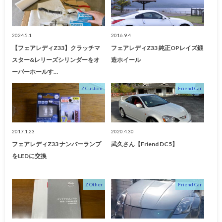
2024.5.1
2016.9.4
【フェアレディZ33】クラッチマ
フェアレディZ33 純正OPレイズ鍛
スター&レリーズシリンダーをオ
造ホイール
ーバーホールす…
Z Custom
Friend Car
2017.1.23
2020.4.30
フェアレディZ33 ナンバーランプ
武久さん【Friend DC5】
をLEDに交換
Z Other
Friend Car