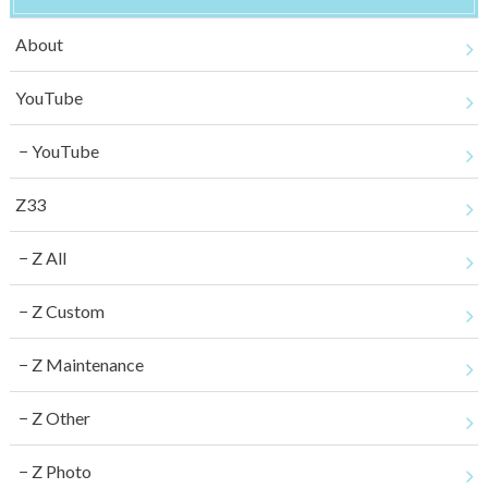
About
YouTube
YouTube
Z33
Z All
Z Custom
Z Maintenance
Z Other
Z Photo