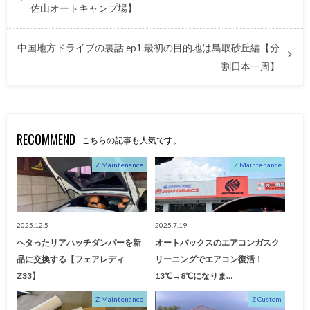
佐山オートキャンプ場】
中国地方ドライブの裏話 ep1.最初の目的地は鳥取砂丘編【分
割日本一周】
RECOMMEND
こちらの記事も人気です。
Z Maintenance
Z Maintenance
2025.12.5
2025.7.19
ヘタったリアハッチダンパーを新
オートバックスのエアコンガスク
品に交換する【フェアレディ
リーニングでエアコン復活！
Z33】
13℃→8℃になりま…
Z Maintenance
Z Custom