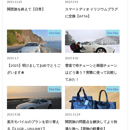
2021.11.25
2023.3.31
関西旅を終えて【日常】
スマートディオ イリジウムプラグ
に交換【AF56】
One Day
One Day
2025.1.7
2025.4.10
【2025】明けましておめでとうご
雪道で布チェーンと樹脂チェーン
ざいます🎍
はどう違う？実際に使って比較し
てみた！
One Day
One Day
2021.9.18
2021.11.29
楽天モバイルのプランを切り替え
関西旅の問題点を解決してより快
る【3.1GB→UN LIMIT】
適な旅へ【荷物の軽量化】