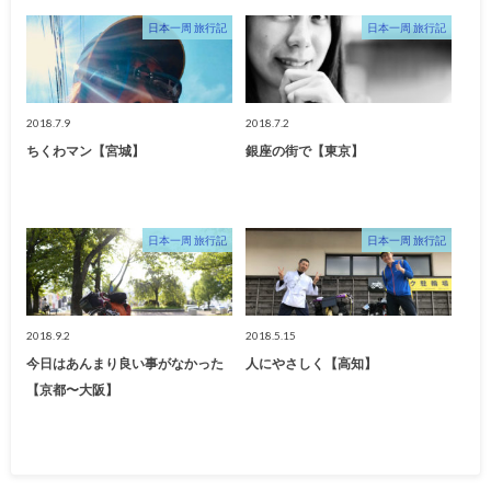
日本一周 旅行記
日本一周 旅行記
2018.7.9
2018.7.2
ちくわマン【宮城】
銀座の街で【東京】
日本一周 旅行記
日本一周 旅行記
2018.9.2
2018.5.15
今日はあんまり良い事がなかった
人にやさしく【高知】
【京都〜大阪】