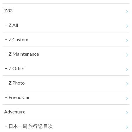
Z33
Z All
Z Custom
Z Maintenance
Z Other
Z Photo
Friend Car
Adventure
日本一周 旅行記 目次