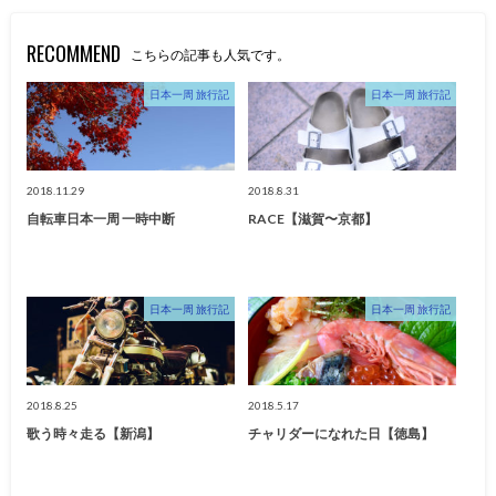
RECOMMEND
こちらの記事も人気です。
日本一周 旅行記
日本一周 旅行記
2018.11.29
2018.8.31
自転車日本一周 一時中断
RACE【滋賀〜京都】
日本一周 旅行記
日本一周 旅行記
2018.8.25
2018.5.17
歌う時々走る【新潟】
チャリダーになれた日【徳島】