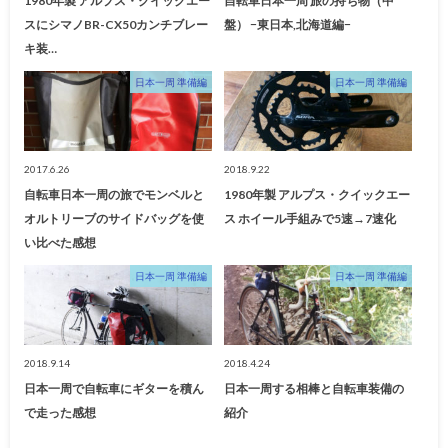
1980年製 アルプス・クイックエー
自転車日本一周 旅の持ち物（中
スにシマノBR-CX50カンチブレー
盤） −東日本,北海道編−
キ装…
日本一周 準備編
日本一周 準備編
2017.6.26
2018.9.22
自転車日本一周の旅でモンベルと
1980年製 アルプス・クイックエー
オルトリーブのサイドバッグを使
ス ホイール手組みで5速→7速化
い比べた感想
日本一周 準備編
日本一周 準備編
2018.9.14
2018.4.24
日本一周で自転車にギターを積ん
日本一周する相棒と自転車装備の
で走った感想
紹介