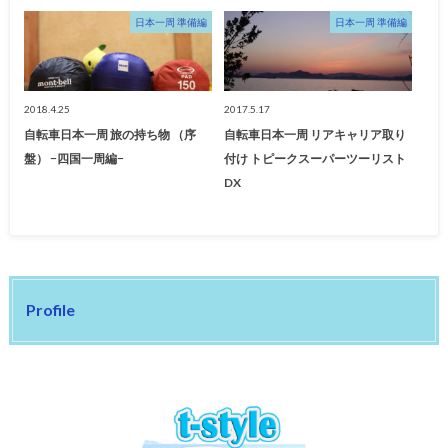
日本一周 準備編
日本一周 準備編
2018.4.25
2017.5.17
自転車日本一周 旅の持ち物 （序
自転車日本一周 リアキャリア取り
盤） −四国一周編−
付け トピークスーパーツーリスト
DX
Profile