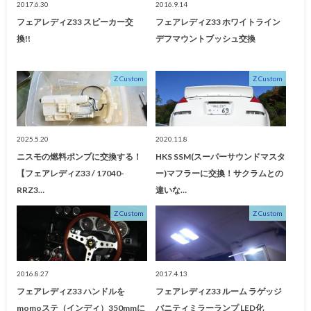
2017.6.30
2016.9.14
フェアレディZ33 スピーカー交
フェアレディZ33 ホワイトライン
換!!
デフマウントブッシュ交換
Z Custom
Z Custom
2025.5.20
2020.11.8
ニスモの燃料ポンプに交換する！
HKS SSM(スーパーサウンドマスタ
【フェアレディZ33 / 17040-
ー)マフラーに交換！サクラムとの
RRZ3…
違いな…
Z Custom
Z Custom
2016.8.27
2017.4.13
フェアレディZ33 ハンドルを
フェアレディZ33 ルーム ラゲッジ
momoステ（インディ）350mmに
バニティミラーランプ LED化