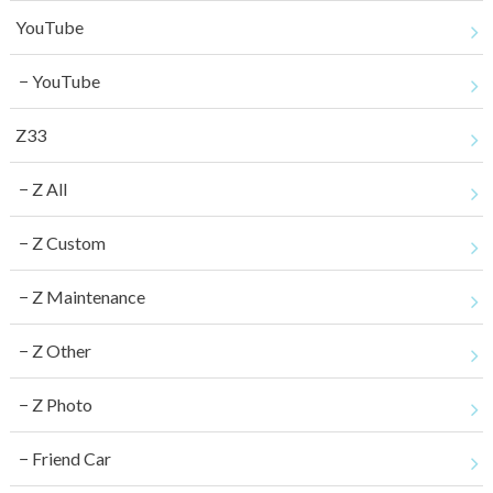
YouTube
YouTube
Z33
Z All
Z Custom
Z Maintenance
Z Other
Z Photo
Friend Car