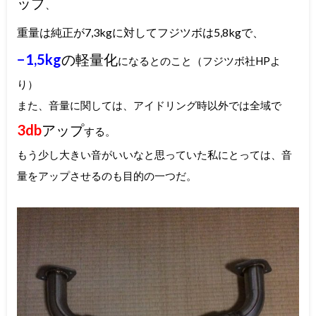
ップ
、
重量は純正が7,3kgに対してフジツボは5,8kgで、
−1,5kg
の軽量化
になるとのこと（フジツボ社HPよ
り）
また、音量に関しては、アイドリング時以外では全域で
3db
アップ
する。
もう少し大きい音がいいなと思っていた私にとっては、音
量をアップさせるのも目的の一つだ。