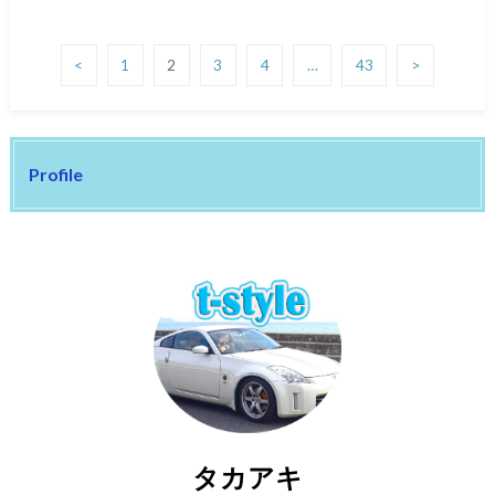
<
1
2
3
4
…
43
>
Profile
タカアキ