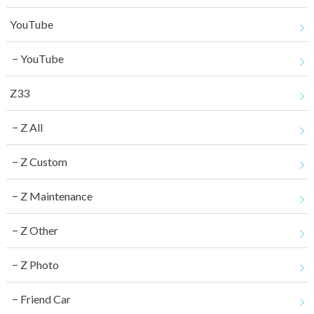
YouTube
YouTube
Z33
Z All
Z Custom
Z Maintenance
Z Other
Z Photo
Friend Car