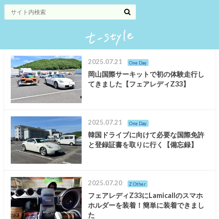
2025.07.21
One Day
岡山国際サーキットで初の体験走行し
てきました【フェアレディZ33】
2025.07.21
One Day
韓国ドライブに向けて必要な国際免許
と登録証書を取りに行く【備忘録】
2025.07.20
Z Other
フェアレディZ33にLamicallのスマホ
ホルダーを装着！簡単に装着できまし
た