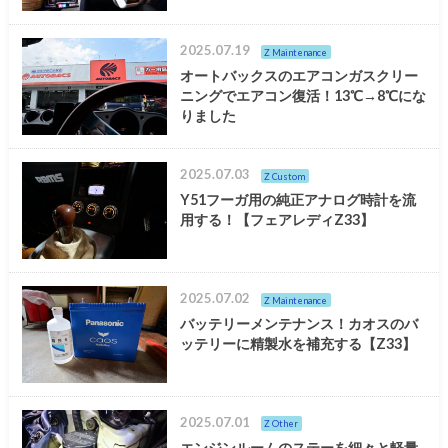
2025.07.19
Z Maintenance
オートバックスのエアコンガスクリー
ニングでエアコン復活！13℃→8℃にな
りました
2025.07.03
Z Custom
Y51フーガ用の純正アナログ時計を流
用する！【フェアレディZ33】
2025.07.02
Z Maintenance
バッテリーメンテナンス！カオスのバ
ッテリーに精製水を補充する【Z33】
2025.07.01
Z Other
エンジンルームのステーを細々と軽量