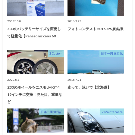
2019.10.8
2016.3.23
Z33のバッテリーサイズを変更し
フォトコンテスト 2016 JPS展 結果
て軽量化【Panasonic caos 60…
Z Custom
日本一周 旅行記
2020.8.9
2018.7.21
Z33のホイールをニスモLM GT4
走って、泳いで【北海道】
19インチに交換！見た目、重量な
ど
日本一周 旅行記
Z Maintenance