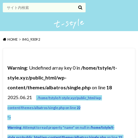
HOME
IMG_9309 2
Warning
: Undefined array key 0 in
/home/tstyle/t-
style.xyz/public_html/wp-
content/themes/albatros/single.php
on line
18
2025.06.21
/home/tstyle/t-style.xyz/public_html/wp-
content/themes/albatros/single.php on line
22
">
Warning
: Attempt to read property "name" on null in
/home/tstyle/t-
style.xyz/public_html/wp-content/themes/albatros/single.php
on line
22