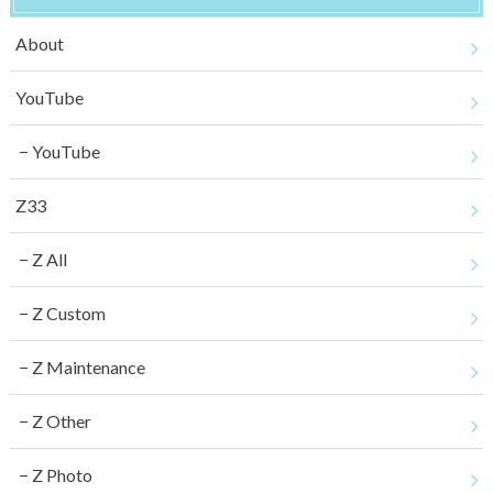
About
YouTube
YouTube
Z33
Z All
Z Custom
Z Maintenance
Z Other
Z Photo