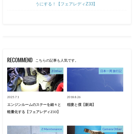
うにする！【フェアレディZ33】
RECOMMEND
こちらの記事も人気です。
Z Other
日本一周 旅行記
2025.7.1
2018.8.26
エンジンルームのステーを細々と
稲妻と僕【新潟】
軽量化する【フェアレディZ33】
Z Maintenance
Camera Other