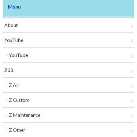
Menu
About
YouTube
YouTube
Z33
Z All
Z Custom
Z Maintenance
Z Other