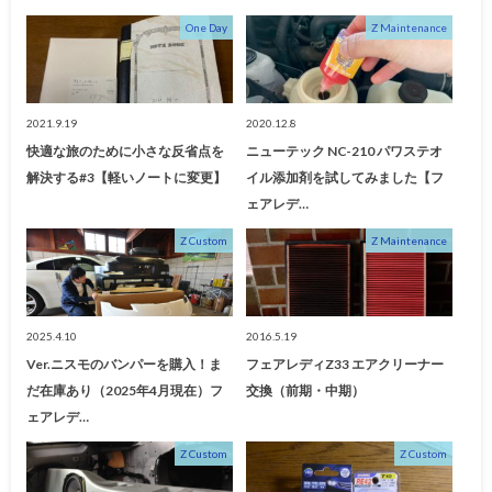
One Day
Z Maintenance
2021.9.19
2020.12.8
快適な旅のために小さな反省点を
ニューテック NC-210 パワステオ
解決する#3【軽いノートに変更】
イル添加剤を試してみました【フ
ェアレデ…
Z Custom
Z Maintenance
2025.4.10
2016.5.19
Ver.ニスモのバンパーを購入！ま
フェアレディZ33 エアクリーナー
だ在庫あり（2025年4月現在）フ
交換（前期・中期）
ェアレデ…
Z Custom
Z Custom