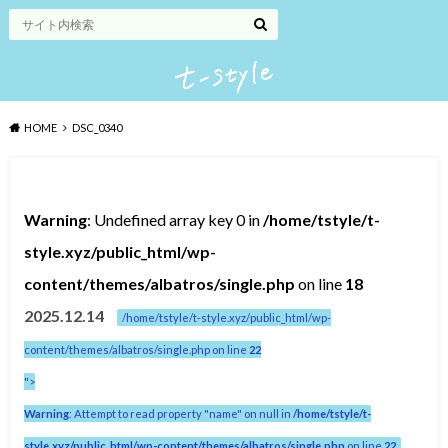
HOME
DSC_0340
Warning
: Undefined array key 0 in
/home/tstyle/t-
style.xyz/public_html/wp-
content/themes/albatros/single.php
on line
18
2025.12.14
/home/tstyle/t-style.xyz/public_html/wp-
content/themes/albatros/single.php on line
22
">
Warning
: Attempt to read property "name" on null in
/home/tstyle/t-
style.xyz/public_html/wp-content/themes/albatros/single.php
on line
22