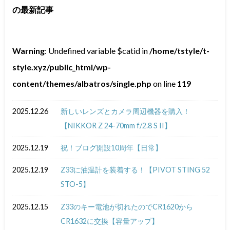
の最新記事
Warning
: Undefined variable $catid in
/home/tstyle/t-
style.xyz/public_html/wp-
content/themes/albatros/single.php
on line
119
2025.12.26
新しいレンズとカメラ周辺機器を購入！
【NIKKOR Z 24-70mm f/2.8 S II】
2025.12.19
祝！ブログ開設10周年【日常】
2025.12.19
Z33に油温計を装着する！【PIVOT STING 52
STO-5】
2025.12.15
Z33のキー電池が切れたのでCR1620から
CR1632に交換【容量アップ】