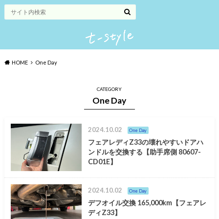
HOME
One Day
CATEGORY
One Day
2024.10.02
One Day
フェアレディZ33の壊れやすいドアハ
ンドルを交換する【助手席側 80607-
CD01E】
2024.10.02
One Day
デフオイル交換 165,000km【フェアレ
ディZ33】