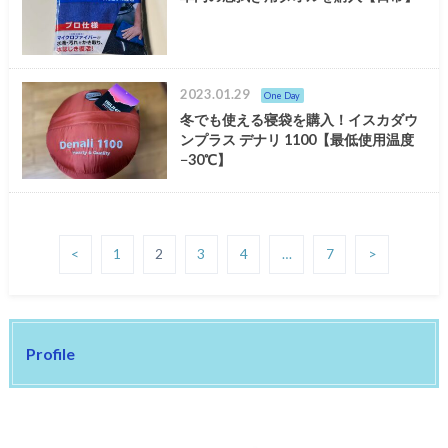
2023.01.29
One Day
冬でも使える寝袋を購入！イスカダウ
ンプラス デナリ 1100【最低使用温度
−30℃】
<
1
2
3
4
…
7
>
Profile