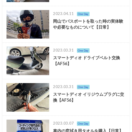
2023.04.11
One Day
岡山でパスポートを取った時の実体験
や必要なものについて【日常】
2023.03.31
One Day
スマートディオ ドライブベルト交換
【AF56】
2023.03.31
One Day
スマートディオ イリジウムプラグに交
換【AF56】
2023.03.07
One Day
車内の窓拭き用タオルを購入【日常】