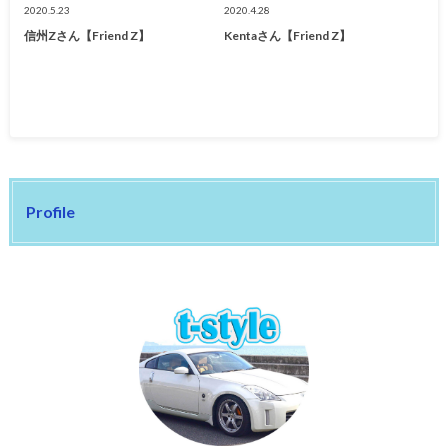
2020.5.23
2020.4.28
信州Zさん【Friend Z】
Kentaさん【Friend Z】
Profile