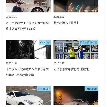
2023.3.31
2021.6.22
スモークのサイドウィンカーに交
新たな旅へ【日常】
換【フェアレディZ33】
One Day
日本一周 旅行記
2020.11.8
2018.6.17
【コラム】北海道ロングドライブ
くにまさ君を訪ねて【愛知】
の裏話 ~小さな幸せ編
Friend Car
Friend Car