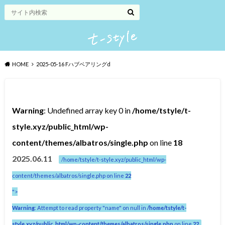
HOME
2025-05-16 Fハブベアリングd
Warning
: Undefined array key 0 in
/home/tstyle/t-
style.xyz/public_html/wp-
content/themes/albatros/single.php
on line
18
2025.06.11
/home/tstyle/t-style.xyz/public_html/wp-
content/themes/albatros/single.php on line
22
">
Warning
: Attempt to read property "name" on null in
/home/tstyle/t-
style.xyz/public_html/wp-content/themes/albatros/single.php
on line
22