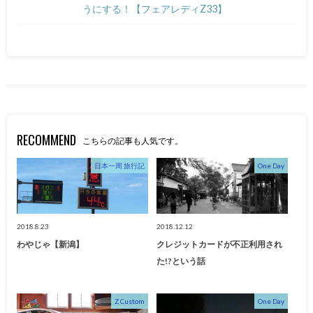
うにする！【フェアレディZ33】
RECOMMEND
こちらの記事も人気です。
日本一周 旅行記
One Day
2018.8.23
2018.12.12
わやじゃ【新潟】
クレジットカードが不正利用され
た!?という話
Z Custom
One Day