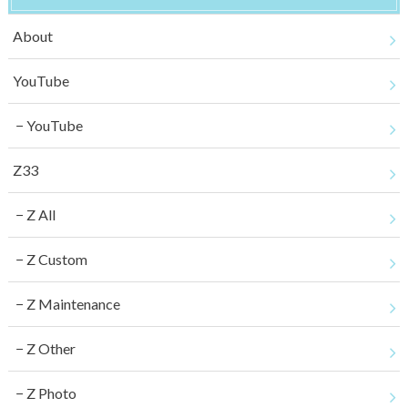
About
YouTube
YouTube
Z33
Z All
Z Custom
Z Maintenance
Z Other
Z Photo