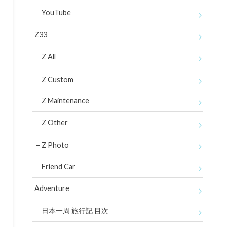
YouTube
Z33
Z All
Z Custom
Z Maintenance
Z Other
Z Photo
Friend Car
Adventure
日本一周 旅行記 目次