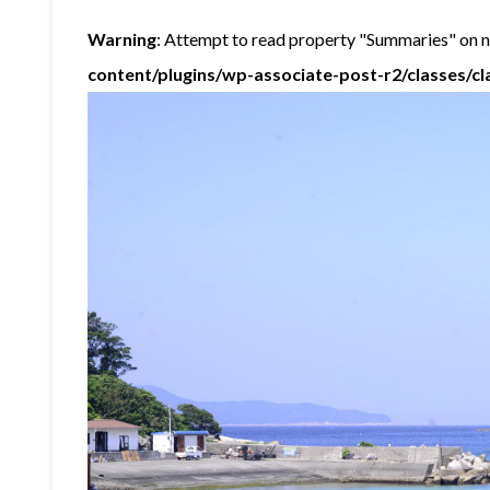
Warning
: Attempt to read property "Summaries" on nu
content/plugins/wp-associate-post-r2/classes/c