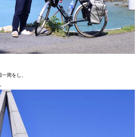
国一周をし、
。