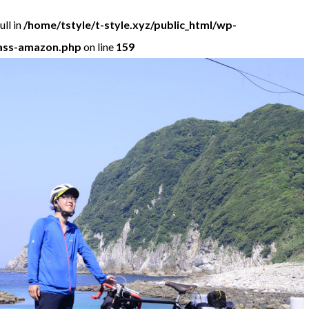
ll in
/home/tstyle/t-style.xyz/public_html/wp-
lass-amazon.php
on line
159