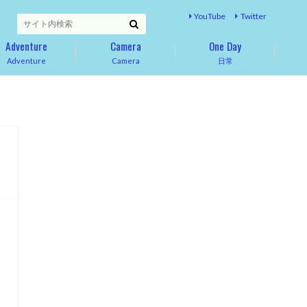
YouTube
Twitter
Adventure
Camera
One Day
Adventure
Camera
日常