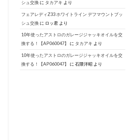
シュ交換
に
タカアキ
より
フェアレディZ33 ホワイトライン デフマウントブッ
シュ交換
に
ロッ君
より
10年使ったアストロのガレージジャッキオイルを交
換する！【AP060047】
に
タカアキ
より
10年使ったアストロのガレージジャッキオイルを交
換する！【AP060047】
に
石隈洋昭
より