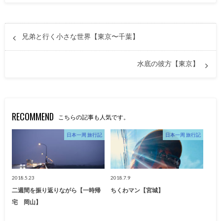
兄弟と行く小さな世界【東京〜千葉】
水底の彼方【東京】
RECOMMEND
こちらの記事も人気です。
日本一周 旅行記
日本一周 旅行記
2018.5.23
2018.7.9
二週間を振り返りながら【一時帰
ちくわマン【宮城】
宅 岡山】