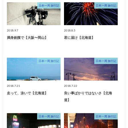
日本一周 旅行記
日本一周 旅行記
2018.9.7
2018.8.5
満身創痍で【大阪〜岡山】
君に届け【北海道】
日本一周 旅行記
日本一周 旅行記
2018.7.21
2018.7.22
走って、泳いで【北海道】
良い事ばかりではないさ【北海
道】
日本一周 旅行記
日本一周 旅行記