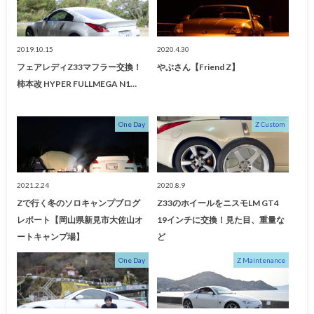
2019.10.15
2020.4.30
フェアレディZ33マフラー交換！
やぶさん【Friend Z】
柿本改 HYPER FULLMEGA N1…
One Day
Z Custom
2021.2.24
2020.8.9
Zで行く冬のソロキャンプブログ
Z33のホイールをニスモLM GT4
レポート【岡山県新見市大佐山オ
19インチに交換！見た目、重量な
ートキャンプ場】
ど
One Day
Z Maintenance