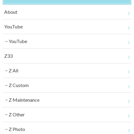
About
YouTube
YouTube
Z33
Z All
Z Custom
Z Maintenance
Z Other
Z Photo