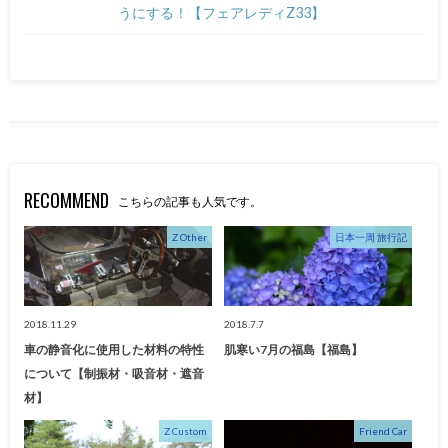
うにする！【フェアレディZ33】
RECOMMEND
こちらの記事も人気です。
Z Other
日本一周 旅行記
2018.11.29
2018.7.7
車の静音化に使用した材料の特性
肌寒い7月の福島【福島】
について【制振材・吸音材・遮音
材】
Z Custom
Friend Car