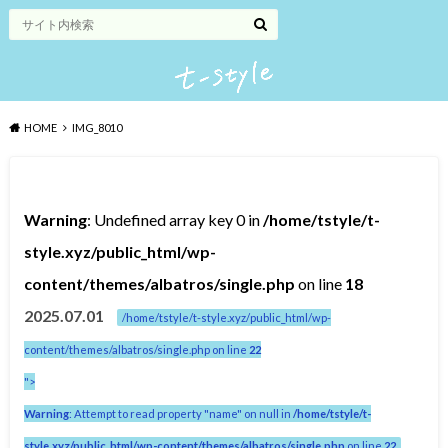
HOME
IMG_8010
Warning
: Undefined array key 0 in
/home/tstyle/t-
style.xyz/public_html/wp-
content/themes/albatros/single.php
on line
18
2025.07.01
/home/tstyle/t-style.xyz/public_html/wp-
content/themes/albatros/single.php on line
22
">
Warning
: Attempt to read property "name" on null in
/home/tstyle/t-
style.xyz/public_html/wp-content/themes/albatros/single.php
on line
22