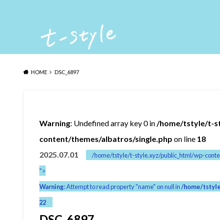
HOME
DSC_6897
Warning
: Undefined array key 0 in
/home/tstyle/t-s
content/themes/albatros/single.php
on line
18
2025.07.01
/home/tstyle/t-style.xyz/public_html/wp-conte
">
Warning
: Attempt to read property "name" on null in
/home/tstyle
22
DSC_6897