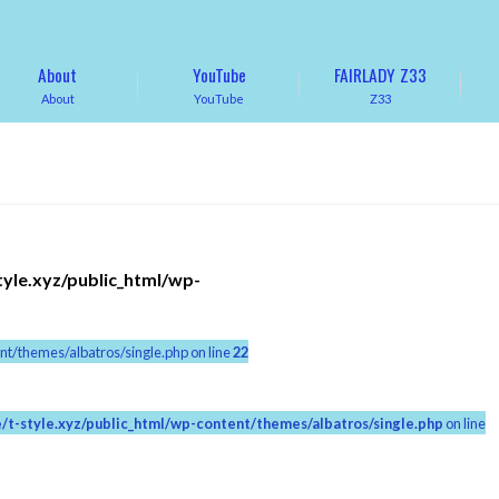
About
YouTube
FAIRLADY Z33
About
YouTube
Z33
tyle.xyz/public_html/wp-
nt/themes/albatros/single.php on line
22
/t-style.xyz/public_html/wp-content/themes/albatros/single.php
on line