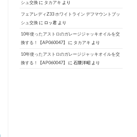
シュ交換
に
タカアキ
より
フェアレディZ33 ホワイトライン デフマウントブッ
シュ交換
に
ロッ君
より
10年使ったアストロのガレージジャッキオイルを交
換する！【AP060047】
に
タカアキ
より
10年使ったアストロのガレージジャッキオイルを交
換する！【AP060047】
に
石隈洋昭
より