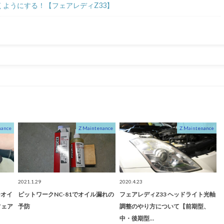
ようにする！【フェアレディZ33】
nance
Z Maintenance
Z Maintenance
2021.1.29
2020.4.23
テオイ
ピットワークNC-81でオイル漏れの
フェアレディZ33 ヘッドライト光軸
フェア
予防
調整のやり方について【前期型、
中・後期型…