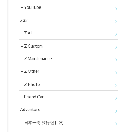
YouTube
Z33
Z All
Z Custom
Z Maintenance
Z Other
Z Photo
Friend Car
Adventure
日本一周 旅行記 目次