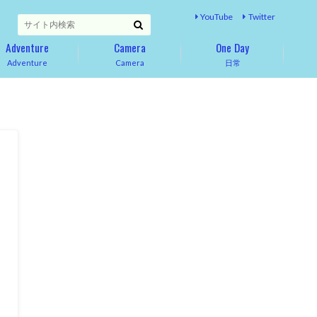
YouTube
Twitter
Adventure
Camera
One Day
Adventure
Camera
日常