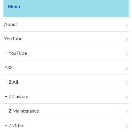
Menu
About
YouTube
YouTube
Z33
Z All
Z Custom
Z Maintenance
Z Other