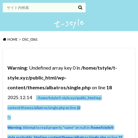
HOME
DSC_0361
Warning
: Undefined array key 0 in
/home/tstyle/t-
style.xyz/public_html/wp-
content/themes/albatros/single.php
on line
18
2025.12.14
/home/tstyle/t-style.xyz/public_html/wp-
content/themes/albatros/single.php on line
22
">
Warning
: Attempt to read property "name" on null in
/home/tstyle/t-
style.xyz/public_html/wp-content/themes/albatros/single.php
on line
22