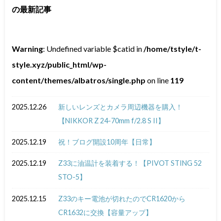
の最新記事
Warning
: Undefined variable $catid in
/home/tstyle/t-
style.xyz/public_html/wp-
content/themes/albatros/single.php
on line
119
2025.12.26
新しいレンズとカメラ周辺機器を購入！
【NIKKOR Z 24-70mm f/2.8 S II】
2025.12.19
祝！ブログ開設10周年【日常】
2025.12.19
Z33に油温計を装着する！【PIVOT STING 52
STO-5】
2025.12.15
Z33のキー電池が切れたのでCR1620から
CR1632に交換【容量アップ】