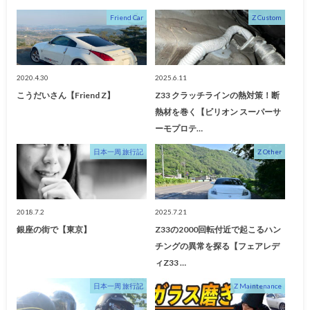
Friend Car
Z Custom
2020.4.30
2025.6.11
こうだいさん【Friend Z】
Z33 クラッチラインの熱対策！断
熱材を巻く【ビリオン スーパーサ
ーモプロテ…
日本一周 旅行記
Z Other
2018.7.2
2025.7.21
銀座の街で【東京】
Z33の2000回転付近で起こるハン
チングの異常を探る【フェアレデ
ィZ33 …
日本一周 旅行記
Z Maintenance