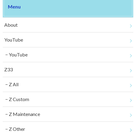
Menu
About
YouTube
YouTube
Z33
Z All
Z Custom
Z Maintenance
Z Other