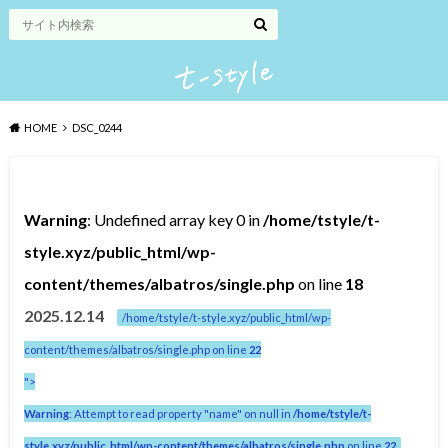
HOME
DSC_0244
Warning
: Undefined array key 0 in
/home/tstyle/t-
style.xyz/public_html/wp-
content/themes/albatros/single.php
on line
18
2025.12.14
/home/tstyle/t-style.xyz/public_html/wp-
content/themes/albatros/single.php on line
22
">
Warning
: Attempt to read property "name" on null in
/home/tstyle/t-
style.xyz/public_html/wp-content/themes/albatros/single.php
on line
22