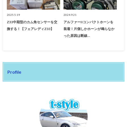
2025.5.19
2024.9.21
Z33中期型のカム角センサーを交
アルファーIIコンパクトホーンを
換する！【フェアレディZ33】
装着！片側しかホーンが鳴らなか
った原因は断線…
Profile