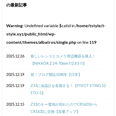
の最新記事
Warning
: Undefined variable $catid in
/home/tstyle/t-
style.xyz/public_html/wp-
content/themes/albatros/single.php
on line
119
2025.12.26
新しいレンズとカメラ周辺機器を購入！
【NIKKOR Z 24-70mm f/2.8 S II】
2025.12.19
祝！ブログ開設10周年【日常】
2025.12.19
Z33に油温計を装着する！【PIVOT STING 52
STO-5】
2025.12.15
Z33のキー電池が切れたのでCR1620から
CR1632に交換【容量アップ】