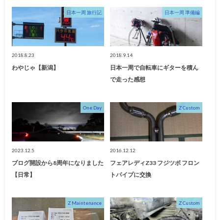
日本一周 旅行記
日本一周 準備編
2018.8.23
2018.9.14
わやじゃ【新潟】
日本一周で自転車にギターを積ん
で走った感想
One Day
Z Custom
2023.12.5
2016.12.12
ブログ開設から8周年になりました
フェアレディZ33 フジツボ フロン
【日常】
トパイプに交換
Z Maintenance
Z Custom