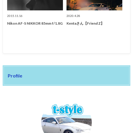
2015.11.16
2020.4.28
Nikon AF-S NIKKOR 85mm f/1.8G
Kentaさん【Friend Z】
Profile