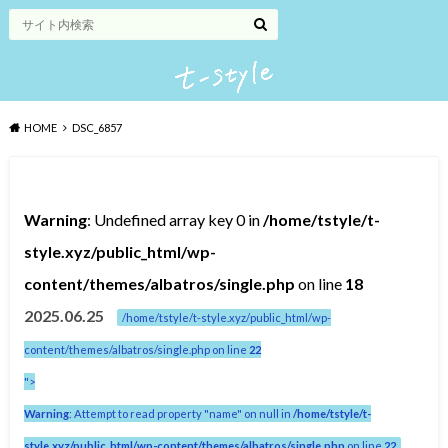
HOME
DSC_6857
Warning
: Undefined array key 0 in
/home/tstyle/t-
style.xyz/public_html/wp-
content/themes/albatros/single.php
on line
18
2025.06.25
/home/tstyle/t-style.xyz/public_html/wp-
content/themes/albatros/single.php on line
22
">
Warning
: Attempt to read property "name" on null in
/home/tstyle/t-
style.xyz/public_html/wp-content/themes/albatros/single.php
on line
22