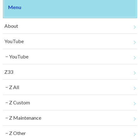
Menu
About
YouTube
YouTube
Z33
Z All
Z Custom
Z Maintenance
Z Other