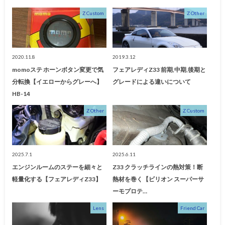
Z Custom
Z Other
2020.11.8
2019.3.12
momoステ ホーンボタン変更で気
フェアレディZ33 前期,中期,後期と
分転換【イエローからグレーへ】
グレードによる違いについて
HB-14
Z Other
Z Custom
2025.7.1
2025.6.11
エンジンルームのステーを細々と
Z33 クラッチラインの熱対策！断
軽量化する【フェアレディZ33】
熱材を巻く【ビリオン スーパーサ
ーモプロテ…
Lens
Friend Car