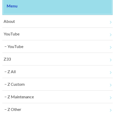
Menu
About
YouTube
YouTube
Z33
Z All
Z Custom
Z Maintenance
Z Other