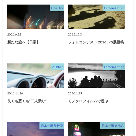
One Day
Camera Other
2021.6.22
2015.12.3
新たな旅へ【日常】
フォトコンテスト 2016 JPS展投稿
Z Other
Camera Other
2016.11.26
2016.1.29
良くも悪くも”二人乗り”
モノクロフィルムで遊ぶ
日本一周 旅行記
日本一周 旅行記