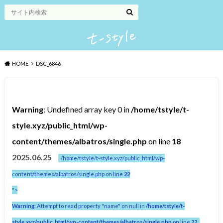
HOME
DSC_6846
Warning
: Undefined array key 0 in
/home/tstyle/t-
style.xyz/public_html/wp-
content/themes/albatros/single.php
on line
18
2025.06.25
/home/tstyle/t-style.xyz/public_html/wp-
content/themes/albatros/single.php on line
22
">
Warning
: Attempt to read property "name" on null in
/home/tstyle/t-
style.xyz/public_html/wp-content/themes/albatros/single.php
on line
22