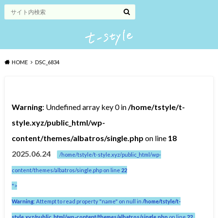
HOME
DSC_6834
Warning
: Undefined array key 0 in
/home/tstyle/t-
style.xyz/public_html/wp-
content/themes/albatros/single.php
on line
18
2025.06.24
/home/tstyle/t-style.xyz/public_html/wp-
content/themes/albatros/single.php on line
22
">
Warning
: Attempt to read property "name" on null in
/home/tstyle/t-
style.xyz/public_html/wp-content/themes/albatros/single.php
on line
22