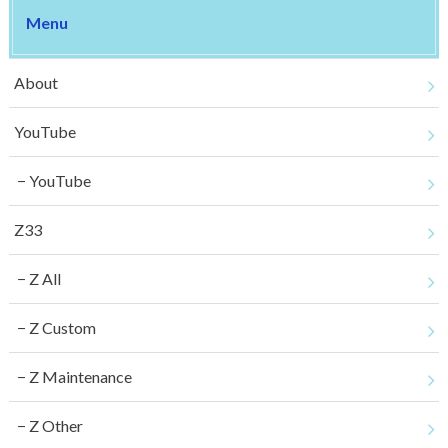
Menu
About
YouTube
YouTube
Z33
Z All
Z Custom
Z Maintenance
Z Other