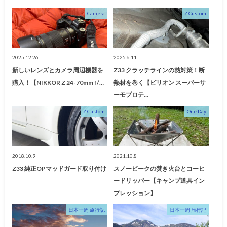
Camera
Z Custom
2025.12.26
2025.6.11
新しいレンズとカメラ周辺機器を
Z33 クラッチラインの熱対策！断
購入！【NIKKOR Z 24-70mm f/…
熱材を巻く【ビリオン スーパーサ
ーモプロテ…
Z Custom
One Day
2018.10.9
2021.10.8
Z33 純正OPマッドガード取り付け
スノーピークの焚き火台とコーヒ
ードリッパー【キャンプ道具イン
プレッション】
日本一周 旅行記
日本一周 旅行記