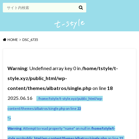
HOME
DSC_6735
Warning
: Undefined array key 0 in
/home/tstyle/t-
style.xyz/public_html/wp-
content/themes/albatros/single.php
on line
18
2025.06.16
/home/tstyle/t-style.xyz/public_html/wp-
content/themes/albatros/single.php on line
22
">
Warning
: Attempt to read property "name" on null in
/home/tstyle/t-
style.xyz/public_html/wp-content/themes/albatros/single.php
on line
22