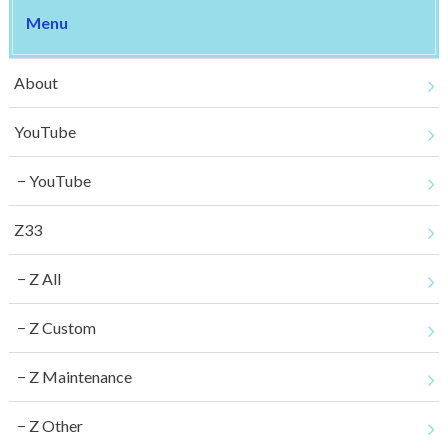
Menu
About
YouTube
YouTube
Z33
Z All
Z Custom
Z Maintenance
Z Other