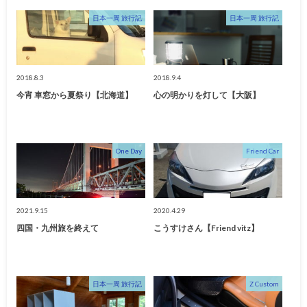
日本一周 旅行記
日本一周 旅行記
2018.8.3
2018.9.4
今宵 車窓から夏祭り【北海道】
心の明かりを灯して【大阪】
One Day
Friend Car
2021.9.15
2020.4.29
四国・九州旅を終えて
こうすけさん【Friend vitz】
日本一周 旅行記
Z Custom