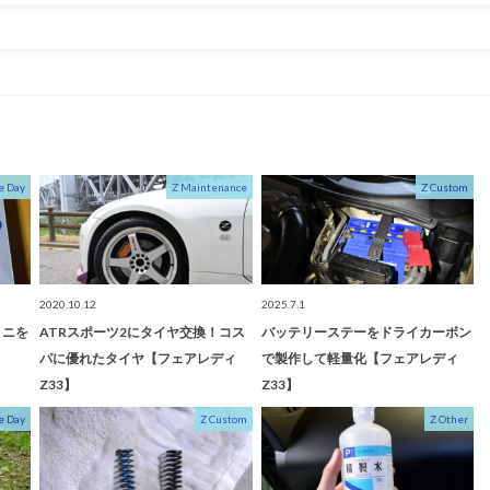
e Day
Z Maintenance
Z Custom
2020.10.12
2025.7.1
ミニを
ATRスポーツ2にタイヤ交換！コス
バッテリーステーをドライカーボン
パに優れたタイヤ【フェアレディ
で製作して軽量化【フェアレディ
Z33】
Z33】
e Day
Z Custom
Z Other