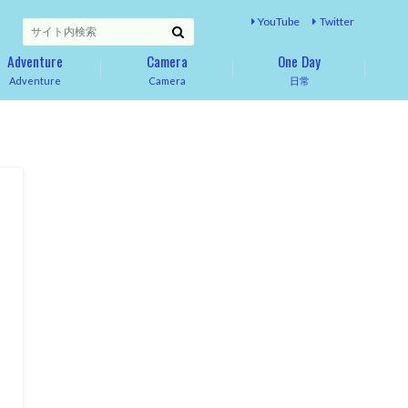
YouTube
Twitter
Adventure
Camera
One Day
Adventure
Camera
日常