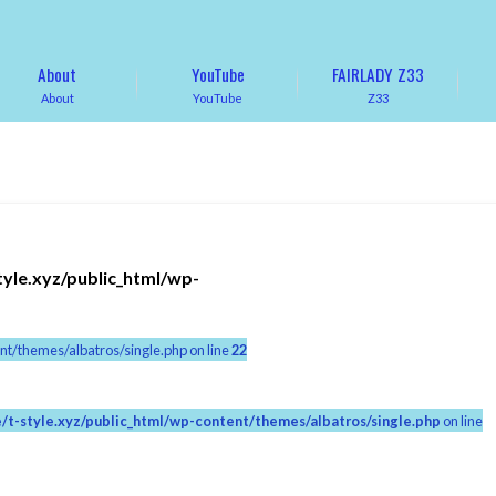
About
YouTube
FAIRLADY Z33
About
YouTube
Z33
tyle.xyz/public_html/wp-
nt/themes/albatros/single.php on line
22
/t-style.xyz/public_html/wp-content/themes/albatros/single.php
on line