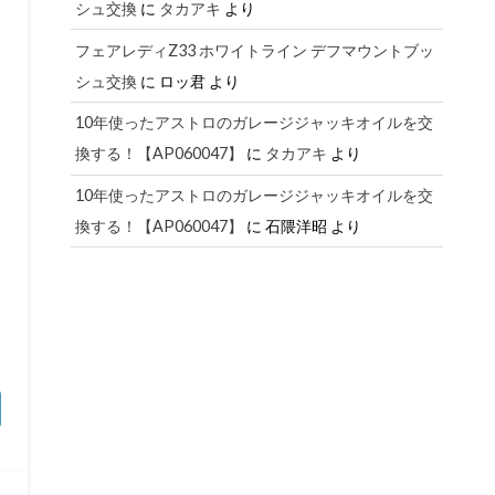
シュ交換
に
タカアキ
より
フェアレディZ33 ホワイトライン デフマウントブッ
シュ交換
に
ロッ君
より
10年使ったアストロのガレージジャッキオイルを交
換する！【AP060047】
に
タカアキ
より
10年使ったアストロのガレージジャッキオイルを交
換する！【AP060047】
に
石隈洋昭
より