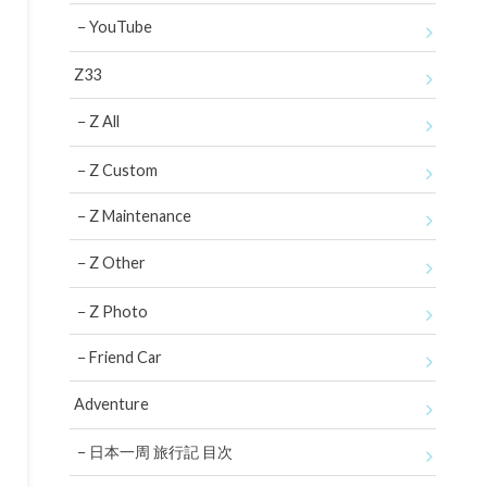
YouTube
Z33
Z All
Z Custom
Z Maintenance
Z Other
Z Photo
Friend Car
Adventure
日本一周 旅行記 目次