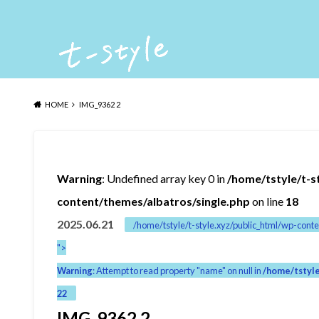
HOME
IMG_9362 2
Warning
: Undefined array key 0 in
/home/tstyle/t-s
content/themes/albatros/single.php
on line
18
2025.06.21
/home/tstyle/t-style.xyz/public_html/wp-conte
">
Warning
: Attempt to read property "name" on null in
/home/tstyle
22
IMG_9362 2