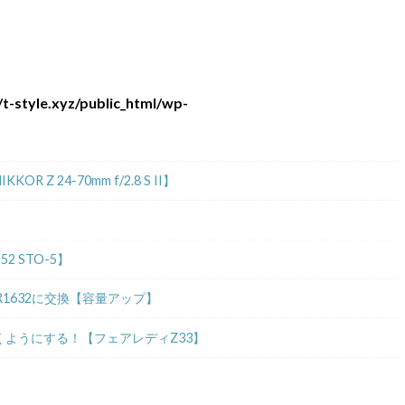
t-style.xyz/public_html/wp-
 24-70mm f/2.8 S II】
2 STO-5】
R1632に交換【容量アップ】
ようにする！【フェアレディZ33】