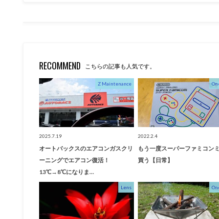
RECOMMEND
こちらの記事も人気です。
Z Maintenance
On
2025.7.19
2022.2.4
オートバックスのエアコンガスクリ
もう一度スーパーファミコン
ーニングでエアコン復活！
買う【日常】
13℃→8℃になりま…
Lens
On