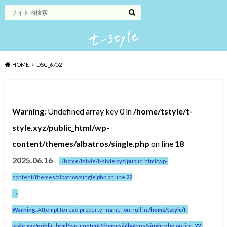
HOME
DSC_6752
Warning
: Undefined array key 0 in
/home/tstyle/t-
style.xyz/public_html/wp-
content/themes/albatros/single.php
on line
18
2025.06.16
/home/tstyle/t-style.xyz/public_html/wp-
content/themes/albatros/single.php on line
22
">
Warning
: Attempt to read property "name" on null in
/home/tstyle/t-
style.xyz/public_html/wp-content/themes/albatros/single.php
on line
22