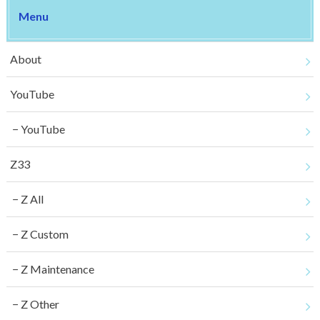
Menu
About
YouTube
YouTube
Z33
Z All
Z Custom
Z Maintenance
Z Other