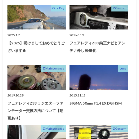
One Day
Z Custom
2025.1.7
2016.6.19
【2025】明けましておめでとうご
フェアレディZ33 純正ナビとアン
ざいます🎍
テナ外し 軽量化
Z Maintenance
Lens
2019.10.29
2015.11.13
フェアレディZ33 ラジエターファ
SIGMA 50mm F1.4 EX DG HSM
ンモーター交換方法について【動
画あり】
Z Maintenance
Z Custom