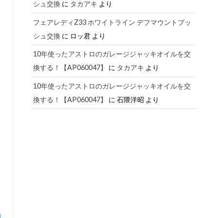
シュ交換
に
タカアキ
より
フェアレディZ33 ホワイトライン デフマウントブッ
シュ交換
に
ロッ君
より
10年使ったアストロのガレージジャッキオイルを交
換する！【AP060047】
に
タカアキ
より
10年使ったアストロのガレージジャッキオイルを交
換する！【AP060047】
に
石隈洋昭
より