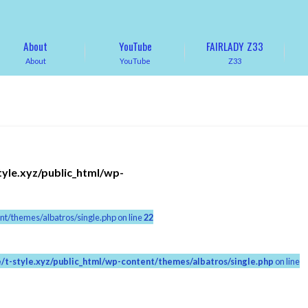
About
YouTube
FAIRLADY Z33
About
YouTube
Z33
tyle.xyz/public_html/wp-
nt/themes/albatros/single.php on line
22
/t-style.xyz/public_html/wp-content/themes/albatros/single.php
on line