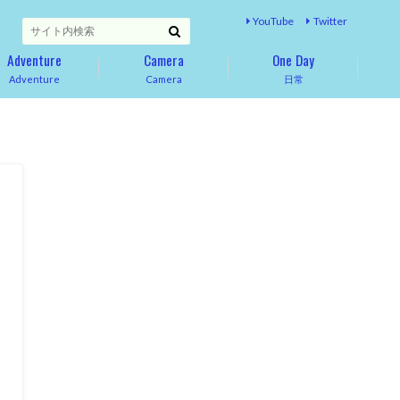
YouTube
Twitter
Adventure
Camera
One Day
Adventure
Camera
日常