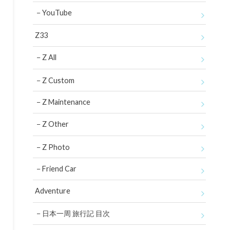
YouTube
Z33
Z All
Z Custom
Z Maintenance
Z Other
Z Photo
Friend Car
Adventure
日本一周 旅行記 目次