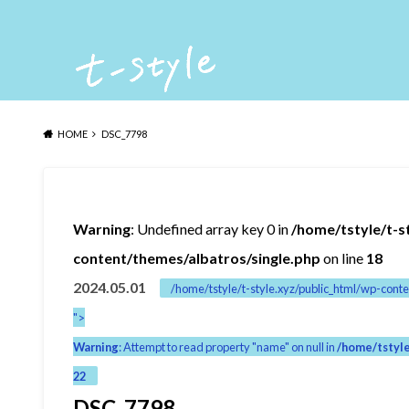
HOME
DSC_7798
Warning
: Undefined array key 0 in
/home/tstyle/t-s
content/themes/albatros/single.php
on line
18
2024.05.01
/home/tstyle/t-style.xyz/public_html/wp-conte
">
Warning
: Attempt to read property "name" on null in
/home/tstyle
22
DSC_7798