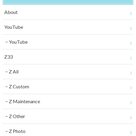
About
YouTube
YouTube
Z33
Z All
Z Custom
Z Maintenance
Z Other
Z Photo