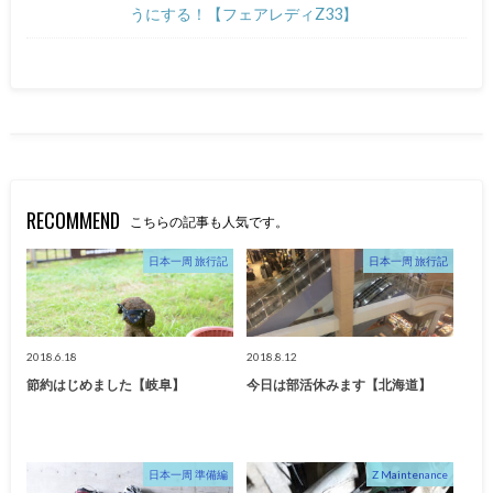
うにする！【フェアレディZ33】
RECOMMEND
こちらの記事も人気です。
日本一周 旅行記
日本一周 旅行記
2018.6.18
2018.8.12
節約はじめました【岐阜】
今日は部活休みます【北海道】
日本一周 準備編
Z Maintenance