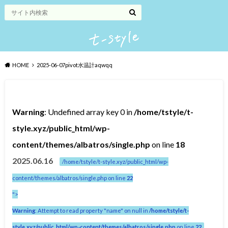
HOME
2025-06-07pivot水温計aqwqq
Warning
: Undefined array key 0 in
/home/tstyle/t-
style.xyz/public_html/wp-
content/themes/albatros/single.php
on line
18
2025.06.16
/home/tstyle/t-style.xyz/public_html/wp-
content/themes/albatros/single.php on line
22
">
Warning
: Attempt to read property "name" on null in
/home/tstyle/t-
style.xyz/public_html/wp-content/themes/albatros/single.php
on line
22