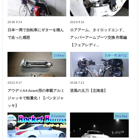
2018.9.14
2024.9.16
日本一周で自転車にギターを積ん
ロアアーム、タイロッドエンド、
で走った感想
アッパーアームブーツ交換 作業編
【フェアレディ…
Z Other
日本一周 旅行記
2023.9.17
2018.7.21
アウディA4 Avant用の車載アルミ
逆風の太刀【北海道】
ジャッキで軽量化！【パンタジャ
ッキ】
Z Custom
One Day