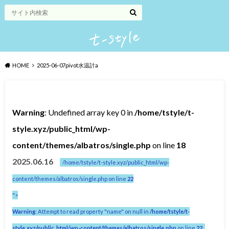
HOME
2025-06-07pivot水温計a
Warning
: Undefined array key 0 in
/home/tstyle/t-
style.xyz/public_html/wp-
content/themes/albatros/single.php
on line
18
2025.06.16
/home/tstyle/t-style.xyz/public_html/wp-
content/themes/albatros/single.php on line
22
">
Warning
: Attempt to read property "name" on null in
/home/tstyle/t-
style.xyz/public_html/wp-content/themes/albatros/single.php
on line
22