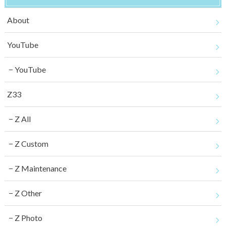
About
YouTube
YouTube
Z33
Z All
Z Custom
Z Maintenance
Z Other
Z Photo