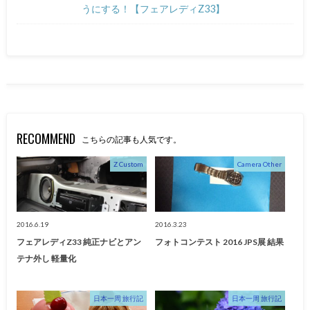
うにする！【フェアレディZ33】
RECOMMEND
こちらの記事も人気です。
Z Custom
Camera Other
2016.6.19
2016.3.23
フェアレディZ33 純正ナビとアン
フォトコンテスト 2016 JPS展 結果
テナ外し 軽量化
日本一周 旅行記
日本一周 旅行記