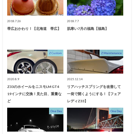
2018.7.26
2018.7.7
帯広おかわり！【北海道 帯広】
肌寒い7月の福島【福島】
Z Custom
Z Maintenance
2020.8.9
2025.12.14
Z33のホイールをニスモLM GT4
リアハッチスプリングを改善して
19インチに交換！見た目、重量な
一発で開くようにする！【フェア
ど
レディZ33】
One Day
One Day