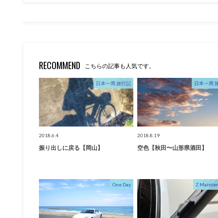
RECOMMEND
こちらの記事も人気です。
日本一周 旅行記
日本一周 
2018.6.4
2018.8.19
振り出しに戻る【岡山】
空色【秋田〜山形県酒田】
One Day
Z Mainte