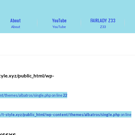
About
YouTube
FAIRLADY Z33
About
YouTube
Z33
tyle.xyz/public_html/wp-
nt/themes/albatros/single.php on line
22
/t-style.xyz/public_html/wp-content/themes/albatros/single.php
on line
ssxs