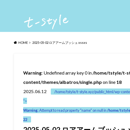
HOME
2025-05-02 ロアアームブッシュ xssxs
Warning
: Undefined array key 0 in
/home/tstyle/t-s
content/themes/albatros/single.php
on line
18
2025.06.12
/home/tstyle/t-style.xyz/public_html/wp-conte
">
Warning
: Attempt to read property "name" on null in
/home/tstyle
22
2025-05-02 ロアアームブッシュ x