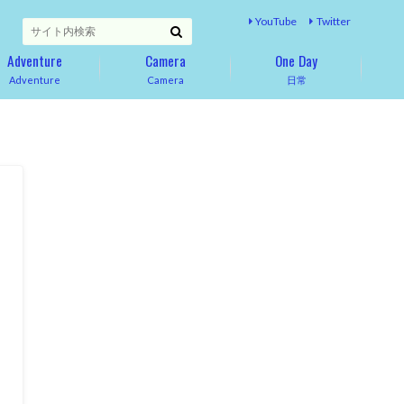
YouTube
Twitter
Adventure
Camera
One Day
Adventure
Camera
日常