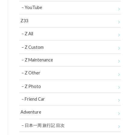
YouTube
Z33
Z All
Z Custom
Z Maintenance
Z Other
Z Photo
Friend Car
Adventure
日本一周 旅行記 目次