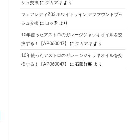
シュ交換
に
タカアキ
より
フェアレディZ33 ホワイトライン デフマウントブッ
シュ交換
に
ロッ君
より
10年使ったアストロのガレージジャッキオイルを交
換する！【AP060047】
に
タカアキ
より
10年使ったアストロのガレージジャッキオイルを交
換する！【AP060047】
に
石隈洋昭
より