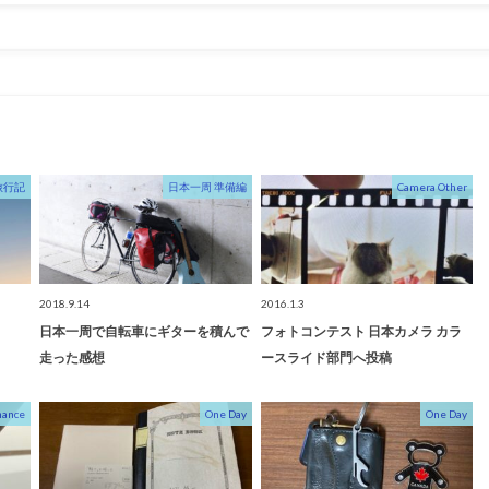
旅行記
日本一周 準備編
Camera Other
2018.9.14
2016.1.3
日本一周で自転車にギターを積んで
フォトコンテスト 日本カメラ カラ
走った感想
ースライド部門へ投稿
nance
One Day
One Day