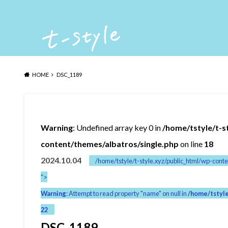
HOME
DSC_1189
Warning
: Undefined array key 0 in
/home/tstyle/t-s
content/themes/albatros/single.php
on line
18
2024.10.04
/home/tstyle/t-style.xyz/public_html/wp-conte
">
Warning
: Attempt to read property "name" on null in
/home/tstyle
22
DSC_1189