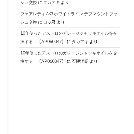
シュ交換
に
タカアキ
より
フェアレディZ33 ホワイトライン デフマウントブッ
シュ交換
に
ロッ君
より
10年使ったアストロのガレージジャッキオイルを交
換する！【AP060047】
に
タカアキ
より
10年使ったアストロのガレージジャッキオイルを交
換する！【AP060047】
に
石隈洋昭
より