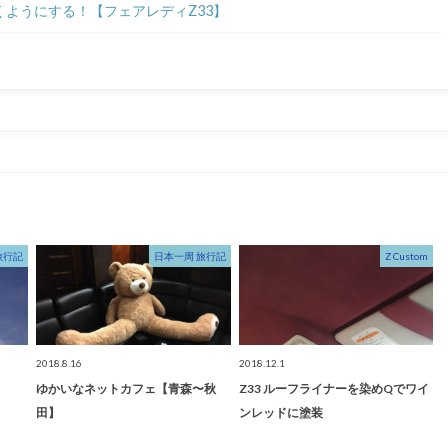
ようにする！【フェアレディZ33】
旅行記
日本一周 旅行記
Z Custom
2018.8.16
2018.12.1
ゆかいなネットカフェ【青森〜秋
Z33 ルーフライナーを染めQでワイ
田】
ンレッドに塗装