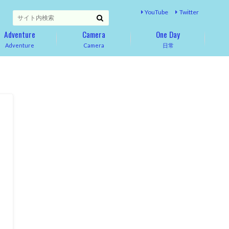
YouTube
Twitter
Adventure
Camera
One Day
Adventure
Camera
日常