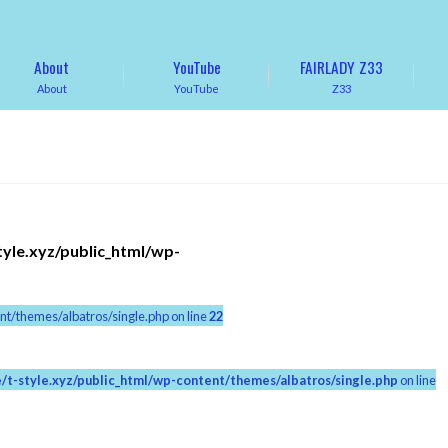
About
YouTube
FAIRLADY Z33
About
YouTube
Z33
tyle.xyz/public_html/wp-
nt/themes/albatros/single.php on line
22
/t-style.xyz/public_html/wp-content/themes/albatros/single.php
on line