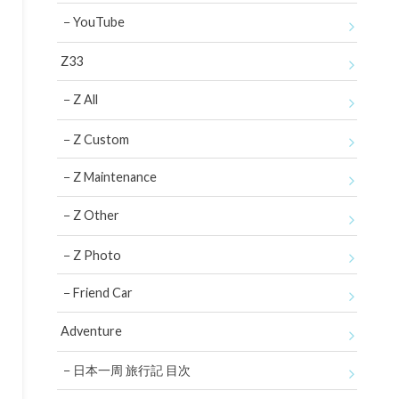
YouTube
Z33
Z All
Z Custom
Z Maintenance
Z Other
Z Photo
Friend Car
Adventure
日本一周 旅行記 目次