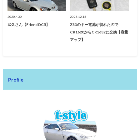
2020.4.30
2025.12.15
武久さん【Friend DC5】
Z33のキー電池が切れたので
CR1620からCR1632に交換【容量
アップ】
Profile