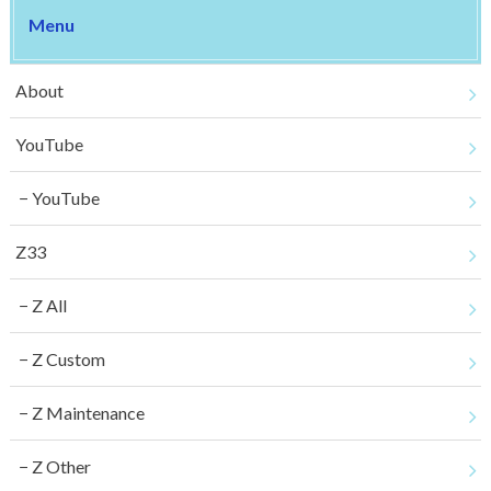
Menu
About
YouTube
YouTube
Z33
Z All
Z Custom
Z Maintenance
Z Other