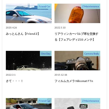
Friend Car
Z Maintenance
2020.4.26
2022.5.10
みっとんさん【Friend Z】
リアウィンカーバルブ球を交換す
る【フェアレディZ33 メンテ】
One Day
Camera Body
2022.3.1
2015.12.18
さて・・・！
フィルムカメラ Nikomat FTn
Friend Car
Z Maintenance