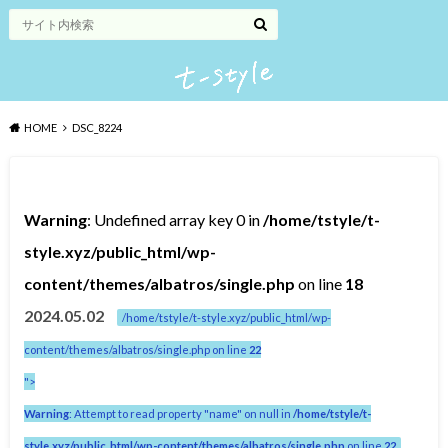
HOME
DSC_8224
Warning
: Undefined array key 0 in
/home/tstyle/t-
style.xyz/public_html/wp-
content/themes/albatros/single.php
on line
18
2024.05.02
/home/tstyle/t-style.xyz/public_html/wp-
content/themes/albatros/single.php on line
22
">
Warning
: Attempt to read property "name" on null in
/home/tstyle/t-
style.xyz/public_html/wp-content/themes/albatros/single.php
on line
22