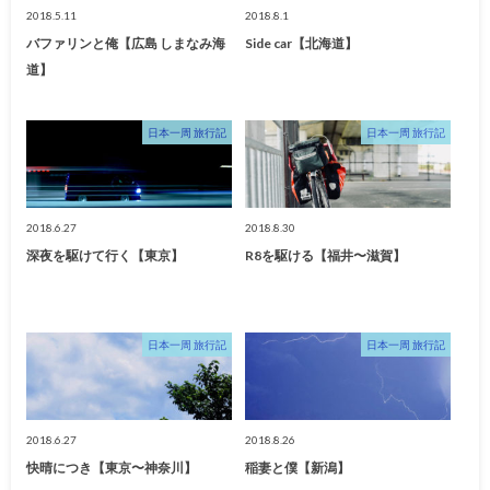
2018.5.11
2018.8.1
バファリンと俺【広島 しまなみ海
Side car【北海道】
道】
日本一周 旅行記
日本一周 旅行記
2018.6.27
2018.8.30
深夜を駆けて行く【東京】
R8を駆ける【福井〜滋賀】
日本一周 旅行記
日本一周 旅行記
2018.6.27
2018.8.26
快晴につき【東京〜神奈川】
稲妻と僕【新潟】