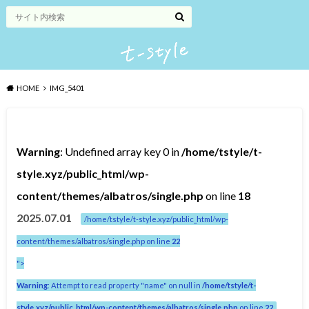
HOME
IMG_5401
Warning
: Undefined array key 0 in
/home/tstyle/t-
style.xyz/public_html/wp-
content/themes/albatros/single.php
on line
18
2025.07.01
/home/tstyle/t-style.xyz/public_html/wp-
content/themes/albatros/single.php on line
22
">
Warning
: Attempt to read property "name" on null in
/home/tstyle/t-
style.xyz/public_html/wp-content/themes/albatros/single.php
on line
22