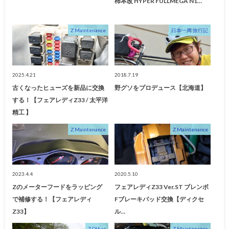
柿本改 HYPER FULLMEGA N1…
Z Maintenance
日本一周 旅行記
2025.4.21
2018.7.19
古くなったヒューズを新品に交換
野グソをプロデュース【北海道】
する！【フェアレディZ33 / 太平洋
精工 】
Z Maintenance
Z Maintenance
2023.4.4
2020.5.10
Zのメーターフードをラッピング
フェアレディZ33 Ver.ST ブレンボ
で補修する！【フェアレディ
Fブレーキパッド交換【ディクセ
Z33】
ル…
Z Other
Z Maintenance