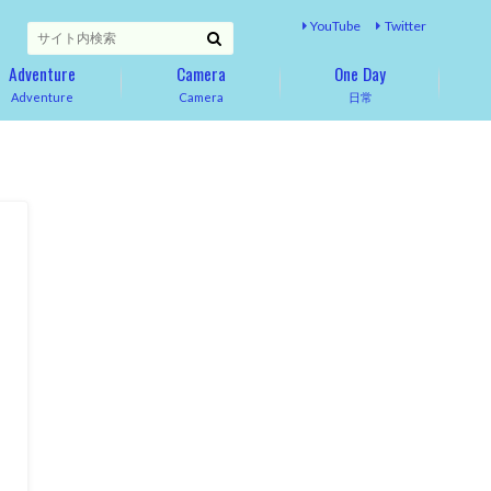
YouTube
Twitter
Adventure
Camera
One Day
Adventure
Camera
日常