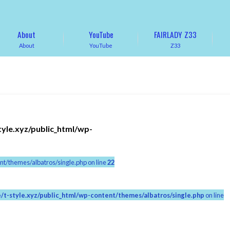
About
YouTube
FAIRLADY Z33
About
YouTube
Z33
tyle.xyz/public_html/wp-
nt/themes/albatros/single.php on line
22
/t-style.xyz/public_html/wp-content/themes/albatros/single.php
on line