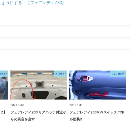
ようにする！【フェアレディZ33】
d Car
Z Other
Z Custom
2021.1.30
2017.8.31
d Z】
フェアレディZ33 リアハッチ付近か
フェアレディZ33 PWスイッチパネ
らの異音を直す
ル塗装!!