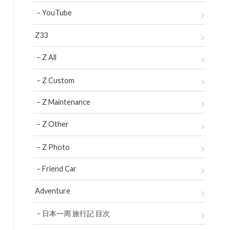
YouTube
Z33
Z All
Z Custom
Z Maintenance
Z Other
Z Photo
Friend Car
Adventure
日本一周 旅行記 目次