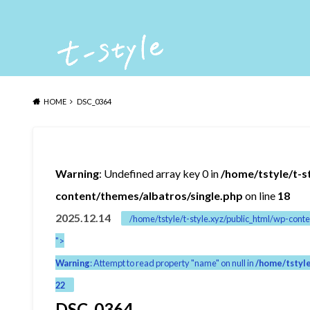
HOME
DSC_0364
Warning
: Undefined array key 0 in
/home/tstyle/t-s
content/themes/albatros/single.php
on line
18
2025.12.14
/home/tstyle/t-style.xyz/public_html/wp-conte
">
Warning
: Attempt to read property "name" on null in
/home/tstyle
22
DSC_0364