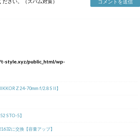
ください。（スパム対策）
t-style.xyz/public_html/wp-
 24-70mm f/2.8 S II】
2 STO-5】
R1632に交換【容量アップ】