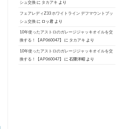
シュ交換
に
タカアキ
より
フェアレディZ33 ホワイトライン デフマウントブッ
シュ交換
に
ロッ君
より
10年使ったアストロのガレージジャッキオイルを交
換する！【AP060047】
に
タカアキ
より
10年使ったアストロのガレージジャッキオイルを交
換する！【AP060047】
に
石隈洋昭
より