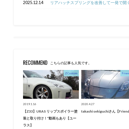
2025.12.14
リアハッチスプリングを改善して一発で開く
RECOMMEND
こちらの記事も人気です。
Z Custom
Frien
2019.1.16
2020.4.27
【Z33】URAS リップスポイラー塗
takashi sekiguchiさん【Frien
装と取り付け！*動画もあり【ユー
ラス】