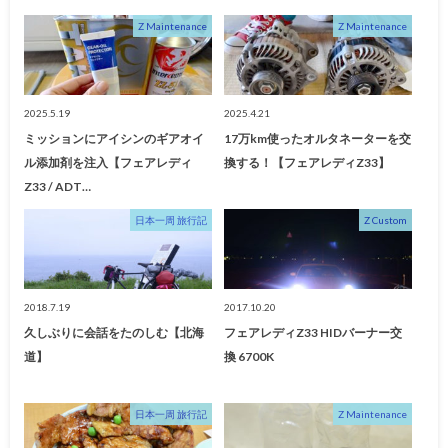
Z Maintenance
Z Maintenance
2025.5.19
2025.4.21
ミッションにアイシンのギアオイ
17万km使ったオルタネーターを交
ル添加剤を注入【フェアレディ
換する！【フェアレディZ33】
Z33 / ADT…
日本一周 旅行記
Z Custom
2018.7.19
2017.10.20
久しぶりに会話をたのしむ【北海
フェアレディZ33 HIDバーナー交
道】
換 6700K
日本一周 旅行記
Z Maintenance