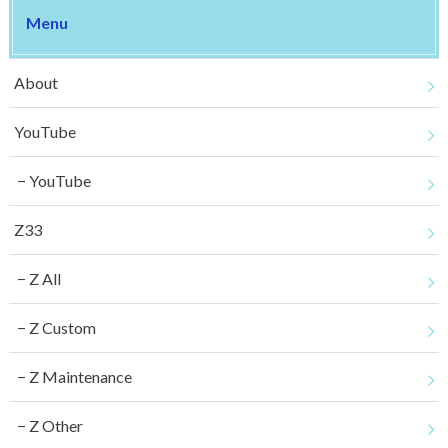
Menu
About
YouTube
YouTube
Z33
Z All
Z Custom
Z Maintenance
Z Other