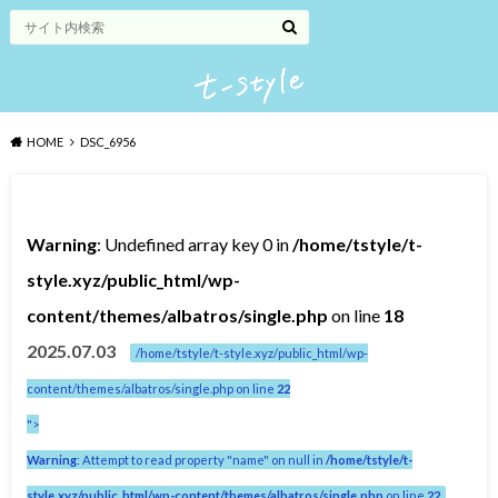
HOME
DSC_6956
Warning
: Undefined array key 0 in
/home/tstyle/t-
style.xyz/public_html/wp-
content/themes/albatros/single.php
on line
18
2025.07.03
/home/tstyle/t-style.xyz/public_html/wp-
content/themes/albatros/single.php on line
22
">
Warning
: Attempt to read property "name" on null in
/home/tstyle/t-
style.xyz/public_html/wp-content/themes/albatros/single.php
on line
22