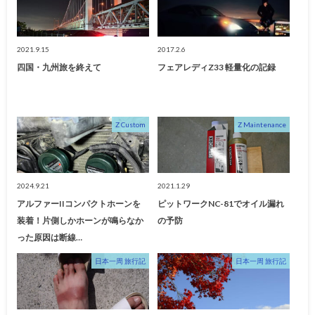
2021.9.15
2017.2.6
四国・九州旅を終えて
フェアレディZ33 軽量化の記録
Z Custom
Z Maintenance
2024.9.21
2021.1.29
アルファーIIコンパクトホーンを
ピットワークNC-81でオイル漏れ
装着！片側しかホーンが鳴らなか
の予防
った原因は断線…
日本一周 旅行記
日本一周 旅行記