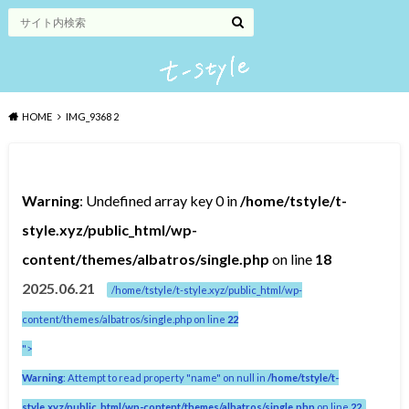
HOME
IMG_9368 2
Warning
: Undefined array key 0 in
/home/tstyle/t-
style.xyz/public_html/wp-
content/themes/albatros/single.php
on line
18
2025.06.21
/home/tstyle/t-style.xyz/public_html/wp-
content/themes/albatros/single.php on line
22
">
Warning
: Attempt to read property "name" on null in
/home/tstyle/t-
style.xyz/public_html/wp-content/themes/albatros/single.php
on line
22