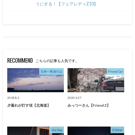
うにする！【フェアレディZ33】
RECOMMEND
こちらの記事も人気です。
日本一周 旅行記
Friend Car
2018.8.2
2020.4.27
夕暮れが灯す頃【北海道】
みっつーさん【Friend Z】
One Day
Z Other