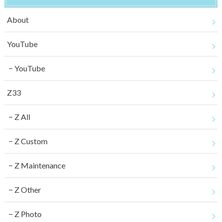
About
YouTube
YouTube
Z33
Z All
Z Custom
Z Maintenance
Z Other
Z Photo