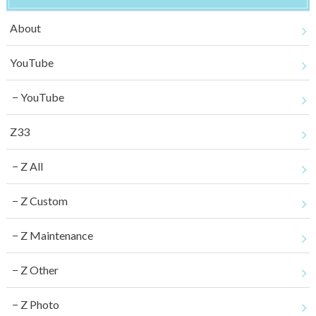
About
YouTube
YouTube
Z33
Z All
Z Custom
Z Maintenance
Z Other
Z Photo