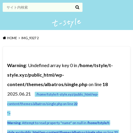
HOME
IMG_9327 2
Warning
: Undefined array key 0 in
/home/tstyle/t-
style.xyz/public_html/wp-
content/themes/albatros/single.php
on line
18
2025.06.21
/home/tstyle/t-style.xyz/public_html/wp-
content/themes/albatros/single.php on line
22
">
Warning
: Attempt to read property "name" on null in
/home/tstyle/t-
style.xyz/public_html/wp-content/themes/albatros/single.php
on line
22