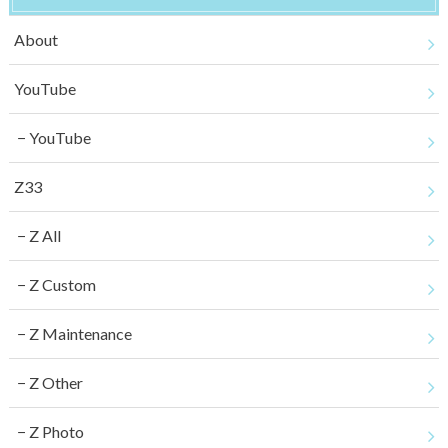
About
YouTube
YouTube
Z33
Z All
Z Custom
Z Maintenance
Z Other
Z Photo