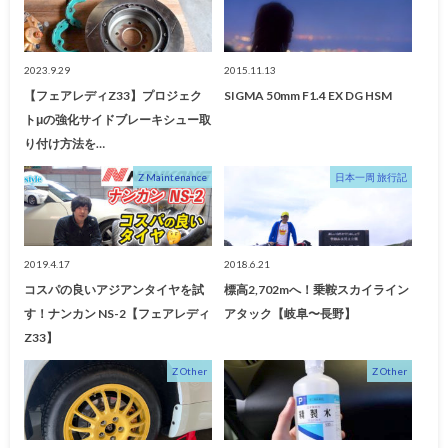
2023.9.29
2015.11.13
【フェアレディZ33】プロジェク
SIGMA 50mm F1.4 EX DG HSM
トμの強化サイドブレーキシュー取
り付け方法を…
Z Maintenance
日本一周 旅行記
2019.4.17
2018.6.21
コスパの良いアジアンタイヤを試
標高2,702mへ！乗鞍スカイライン
す！ナンカン NS-2【フェアレディ
アタック【岐阜〜長野】
Z33】
Z Other
Z Other