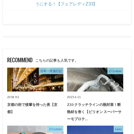
うにする！【フェアレディZ33】
RECOMMEND
こちらの記事も人気です。
日本一周 旅行記
Z Custom
2018.9.2
2025.6.11
京都の街で後輩を待った夜【京
Z33 クラッチラインの熱対策！断
都】
熱材を巻く【ビリオン スーパーサ
ーモプロテ…
Z Custom
Lens