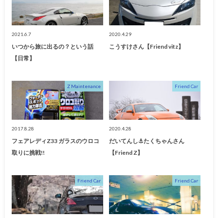
2021.6.7
2020.4.29
いつから旅に出るの？という話
こうすけさん【Friend vitz】
【日常】
Z Maintenance
Friend Car
2017.8.28
2020.4.28
フェアレディZ33 ガラスのウロコ
だいてんし⚓️たくちゃんさん
取りに挑戦!!
【Friend Z】
Friend Car
Friend Car