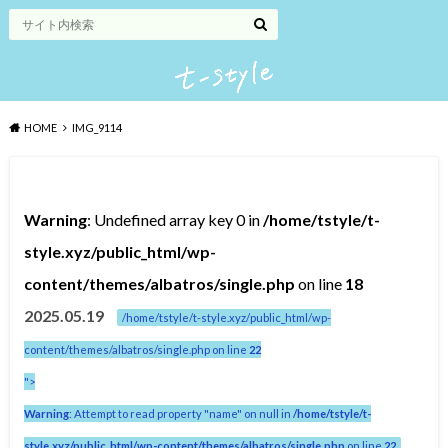
HOME
IMG_9114
Warning
: Undefined array key 0 in
/home/tstyle/t-
style.xyz/public_html/wp-
content/themes/albatros/single.php
on line
18
2025.05.19
/home/tstyle/t-style.xyz/public_html/wp-
content/themes/albatros/single.php on line
22
">
Warning
: Attempt to read property "name" on null in
/home/tstyle/t-
style.xyz/public_html/wp-content/themes/albatros/single.php
on line
22