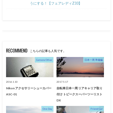
うにする！【フェアレディZ33】
RECOMMEND
こちらの記事も人気です。
Camera Other
日本一周 準備編
2016.1.10
2017.5.17
Nikon アクセサリーシューカバー
自転車日本一周 リアキャリア取り
ASC-01
付け トピークスーパーツーリスト
DX
One Day
Friend Car