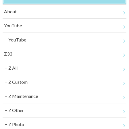
About
YouTube
YouTube
Z33
Z All
Z Custom
Z Maintenance
Z Other
Z Photo